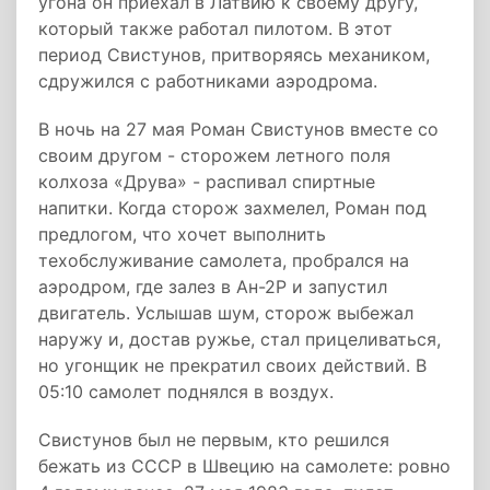
угона он приехал в Латвию к своему другу,
который также работал пилотом. В этот
период Свистунов, притворяясь механиком,
сдружился с работниками аэродрома.
В ночь на 27 мая Роман Свистунов вместе со
своим другом - сторожем летного поля
колхоза «Друва» - распивал спиртные
напитки. Когда сторож захмелел, Роман под
предлогом, что хочет выполнить
техобслуживание самолета, пробрался на
аэродром, где залез в Ан-2Р и запустил
двигатель. Услышав шум, сторож выбежал
наружу и, достав ружье, стал прицеливаться,
но угонщик не прекратил своих действий. В
05:10 самолет поднялся в воздух.
Свистунов был не первым, кто решился
бежать из СССР в Швецию на самолете: ровно