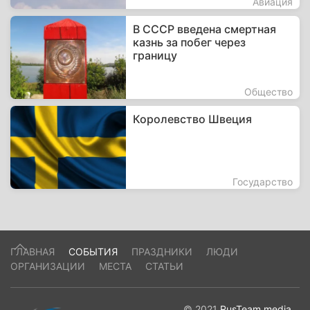
Авиация
В СССР введена смертная
казнь за побег через
границу
Общество
Королевство Швеция
Государство
ГЛАВНАЯ
СОБЫТИЯ
ПРАЗДНИКИ
ЛЮДИ
ОРГАНИЗАЦИИ
МЕСТА
СТАТЬИ
© 2021
RusTeam.media