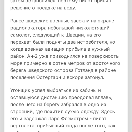
затем остановился, поэтому пилот принял
решение о посадке на воду.
Ранее шведские военные засекли на экране
радиолокатора небольшой низколетящий
самолет, следующий к Швеции, на его
перехват были подняты два истребителя, но
когда военная авиация прибыла в нужный
район, Ан-2 уже приводнился на поверхность
моря примерно в сотне метров от восточного
берега шведского острова Готланд в районе
поселения Остергарн и вскоре затонул.
Угонщик успел выбраться из кабины и
оставшуюся дистанцию преодолел вплавь,
после чего на берегу забрался в одно из
строений, где похитил сухую одежду. Здесь
его и задержал Ларс Флемстрем - пилот
вертолета, прибывший сюда после того, как