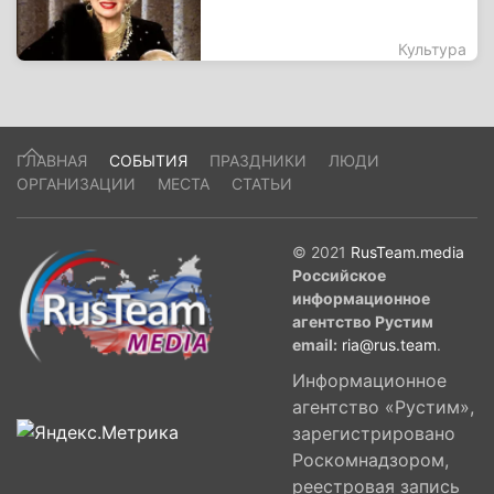
Культура
ГЛАВНАЯ
СОБЫТИЯ
ПРАЗДНИКИ
ЛЮДИ
ОРГАНИЗАЦИИ
МЕСТА
СТАТЬИ
© 2021
RusTeam.media
Российское
информационное
агентство Рустим
email:
ria@rus.team
.
Информационное
агентство «Рустим»,
зарегистрировано
Роскомнадзором,
реестровая запись