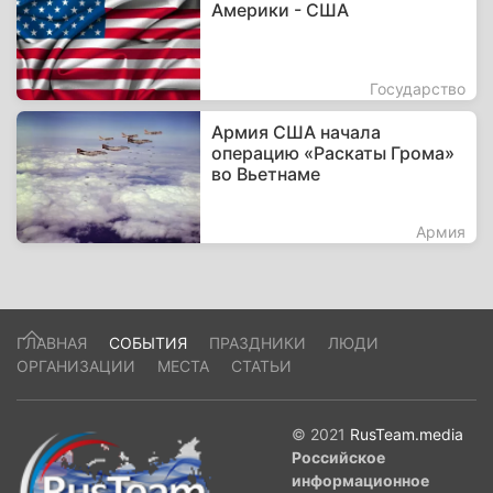
Америки - США
Государство
Армия США начала
операцию «Раскаты Грома»
во Вьетнаме
Армия
ГЛАВНАЯ
СОБЫТИЯ
ПРАЗДНИКИ
ЛЮДИ
ОРГАНИЗАЦИИ
МЕСТА
СТАТЬИ
© 2021
RusTeam.media
Российское
информационное