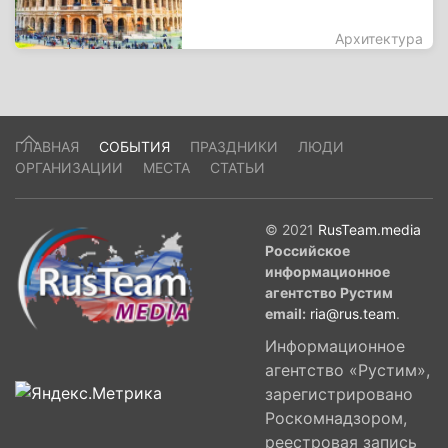
Архитектура
ГЛАВНАЯ
СОБЫТИЯ
ПРАЗДНИКИ
ЛЮДИ
ОРГАНИЗАЦИИ
МЕСТА
СТАТЬИ
© 2021
RusTeam.media
Российское
информационное
агентство Рустим
email:
ria@rus.team
.
Информационное
агентство «Рустим»,
зарегистрировано
Роскомнадзором,
реестровая запись