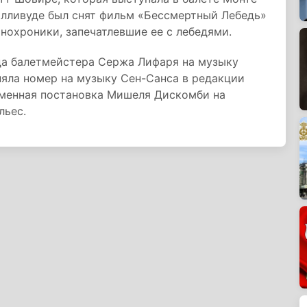
Голливуде был снят фильм «Бессмертный Лебедь»
нохроники, запечатлевшие ее с лебедями.
ода балетмейстера Сержа Лифаря на музыку
яла номер на музыку Сен-Санса в редакции
еменная постановка Мишеля Дискомби на
льес.