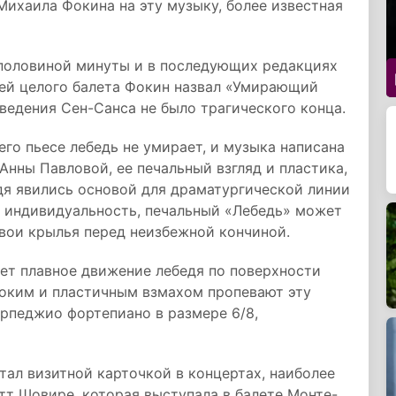
Михаила Фокина на эту музыку, более известная
 половиной минуты и в последующих редакциях
ей целого балета Фокин назвал «Умирающий
зведения Сен-Санса не было трагического конца.
его пьесе лебедь не умирает, и музыка написана
Анны Павловой, ее печальный взгляд и пластика,
едя явились основой для драматургической линии
я индивидуальность, печальный «Лебедь» может
вои крылья перед неизбежной кончиной.
ет плавное движение лебедя по поверхности
роким и пластичным взмахом пропевают эту
о арпеджио фортепиано в размере 6/8,
ал визитной карточкой в концертах, наиболее
т Шовире, которая выступала в балете Монте-