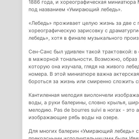
1886 года, и хореографическая миниатюра 
под названием «Умирающий лебедь».
«Лебедь» проживает целую жизнь за две с
хореографическую зарисовку с драматурги
лебедь», хотя в финале музыкального прои
Сен-Санс был удивлен такой трактовкой: в 
в мажорной тональности. Возможно, образ 
которую она изучала, глядя на живого леб
номера. В этой миниатюре важна актерска
бороться за жизнь или смиренно сложить с
Кантиленная мелодия виолончели изобража
воды, а руки балерины, словно крылья, ши
мелодию. Pas de bourres suivi в ногах - эт
изображающие рябь воды на озере.
Для многих балерин «Умирающий лебедь» ст
прекрасными исполнительницами были Ивет