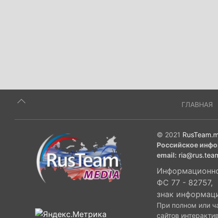
ГЛАВНАЯ
© 2021
RusTeam.m
Российское инфо
email:
ria@rus.tea
Информационное
ФС 77 - 82757,
знак информац
При полном или ч
сайтов интеракти