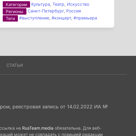
Культура
,
Театр
,
Искусство
Категории
Санкт-Петербург
,
Россия
Регионы
#выступление
,
#концерт
,
#премьера
Теги
А
СТАТЬИ
ом, реестровая запись от 14.02.2022 ИА №
 ссылка на
RusTeam.media
обязательна. Для веб-
икаций может не совпадать с позицией редакции