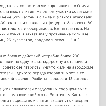
еодолевая сопротивление противника, с боями
аселённых пунктов. На одном участке советские
 немецких частей и с тыла и флангов атаковали
 400 вражеских солдат и офицеров. Захвачено 80
 пистолетов и боеприпасов. Взяты пленные. На
нный пункт и захватила у противника большие
шин, 26 пулемётов, продовольственный и 3
ных боевых действий истребил более 200
роникли на одну железнодорожную станцию и
о, советские патриоты уничтожили на аэродроме
ртизаны другого отряда взорвали мост в то
инский эшелон. Разбиты паровоз и 12 вагонов.
мецких слушателей следующим сообщением: «7
 что германские войска на Восточном Кавказе
онта посредством снятия выдвинутых вперёд