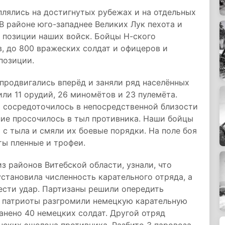
лялись на достигнутых рубежах и на отдельных
В районе юго-западнее Великих Лук пехота и
 позиции наших войск. Бойцы Н-ского
, до 800 вражеских солдат и офицеров и
позиции.
продвигались вперёд и заняли ряд населённых
ли 11 орудий, 26 миномётов и 23 пулемёта.
 сосредоточилось в непосредственной близости
ние просочилось в тыл противника. Наши бойцы
 с тыла и смяли их боевые порядки. На поле боя
ты пленные и трофеи.
з районов Витебской области, узнали, что
установила численность карательного отряда, а
ести удар. Партизаны решили опередить
е патриоты разгромили немецкую карательную
анено 40 немецких солдат. Другой отряд