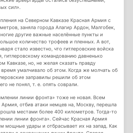
анские арьергарды остались безуспешными,
ых сил».
упления на Северном Кавказе Красная Армия с
метров, заняла города Алагир Ардон, Малгобек,
ногие другие важные населённые пункты и
ольшое количество трофеев и пленных. А вот,
нваря стало известно, что гитлеровские войска
я, гитлеровскому командованию давненько
м Кавказе, но, не желая сказать правду
время умалчивало об этом. Когда же молчать об
тлеровские заправилы решили об этом
го не понял, т. е. опять соврали.
млении линии фронта» тоже не новая. Всем
 Армия, отбив атаки немцев на, Москву, перешла
 прошла местами более 400 километров. Тогда-то
лении линии фронта». Сейчас Красная Армия
м мощные удары и отбрасывает их на запад. Как