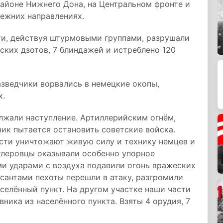
районе Нижнего Дона, на Центральном фронте и
ежних направлениях.
ти, действуя штурмовыми группами, разрушали
ских дзотов, 7 блиндажей и истреблено 120
зведчики ворвались в немецкие окопы,
х.
лжали наступление. Артиллерийским огнём,
ик пытается остановить советские войска.
асти уничтожают живую силу и технику немцев и
тлеровцы оказывали особенно упорное
и ударами с воздуха подавили огонь вражеских
есантами пехоты перешли в атаку, разгромили
аселённый пункт. На другом участке наши части
ника из населённого пункта. Взяты 4 орудия, 7