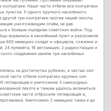
лжали наступление. Противник оказывает
в контратаки. Наши части отбили все контратаки
ых пунктов. У одного крупного населённого
а другой три контратаки против нашей пехоты.
немцев уничтожающим огнём, не дав
ься к боевым порядкам советских войск. Под
йцы ворвались в населённый пункт и разгромили
ше 600 немецких солдат и офицеров, сожжено и
й, 24 пулемёта, 16 автомашин, 2 радиостанции и
-ского соединения заняли три населённых
лялись на достигнутых рубежах, а частью сил
ской части отбили контратаку крупных сил
00 гитлеровцев и уничтожили 3 самоходных
изованной пехоте и танкам удалось вклиниться
советские части отбросили гитлеровцев и,
 противника. Уничтожено 2 немецких танка и до