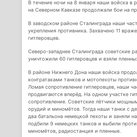
В течение ночи на 8 января наши войска в 
на Северном Кавказе продолжали бои на пр
В заводском районе Сталинграда наши час
укрепления противника. Захвачено 11 враже
гитлеровцев.
Северо-западнее Сталинграда советские ра
уничтожили 60 гитлеровцев и взяли пленны
В районе Нижнего Дона наши войска продо
контратаками танков и мотопехоты противн
Ломая сопротивление гитлеровцев, наши ч
продвигаются вперёд. На одном участке ги
сопротивление. Советские лётчики мощным
орудий и миномётов. Тогда наши танки с д
два батальона немецкой пехоты и заняли н
подбили 9 немецких танков и выбили против
миномётов, радиостанция и пленные.