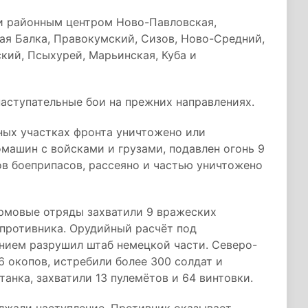
и районным центром Ново-Павловская,
ая Балка, Правокумский, Сизов, Ново-Средний,
кий, Псыхурей, Марьинская, Куба и
аступательные бои на прежних направлениях.
ных участках фронта уничтожено или
омашин с войсками и грузами, подавлен огонь 9
ов боеприпасов, рассеяно и частью уничтожено
рмовые отряды захватили 9 вражеских
 противника. Орудийный расчёт под
нием разрушил штаб немецкой части. Северо-
6 окопов, истребили более 300 солдат и
анка, захватили 13 пулемётов и 64 винтовки.