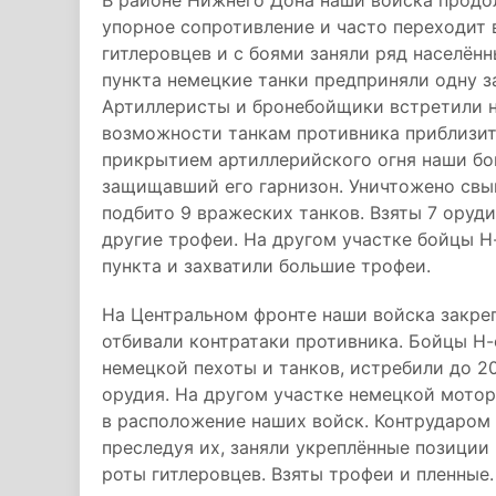
В районе Нижнего Дона наши войска продо
упорное сопротивление и часто переходит 
гитлеровцев и с боями заняли ряд населённ
пункта немецкие танки предприняли одну з
Артиллеристы и бронебойщики встретили 
возможности танкам противника приблизит
прикрытием артиллерийского огня наши бо
защищавший его гарнизон. Уничтожено свы
подбито 9 вражеских танков. Взяты 7 оруди
другие трофеи. На другом участке бойцы Н
пункта и захватили большие трофеи.
На Центральном фронте наши войска закреп
отбивали контратаки противника. Бойцы Н-
немецкой пехоты и танков, истребили до 2
орудия. На другом участке немецкой мотор
в расположение наших войск. Контрударом 
преследуя их, заняли укреплённые позиции
роты гитлеровцев. Взяты трофеи и пленные.