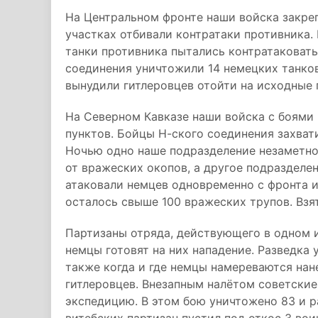
На Центральном фронте наши войска закреп
участках отбивали контратаки противника. 
танки противника пытались контратаковать
соединения уничтожили 14 немецких танков
вынудили гитлеровцев отойти на исходные 
На Северном Кавказе наши войска с боями 
пунктов. Бойцы Н-ского соединения захвати
Ночью одно наше подразделение незаметно
от вражеских окопов, а другое подразделе
атаковали немцев одновременно с фронта и
осталось свыше 100 вражеских трупов. Взя
Партизаны отряда, действующего в одном и
немцы готовят на них нападение. Разведка 
также когда и где немцы намереваются нан
гитлеровцев. Внезапным налётом советски
экспедицию. В этом бою уничтожено 83 и р