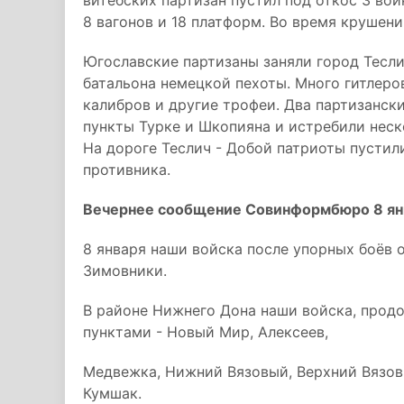
витебских партизан пустил под откос 3 вои
8 вагонов и 18 платформ. Во время крушени
Югославские партизаны заняли город Тесл
батальона немецкой пехоты. Много гитлеров
калибров и другие трофеи. Два партизанск
пункты Турке и Шкопияна и истребили неск
На дороге Теслич - Добой патриоты пустил
противника.
Вечернее сообщение Совинформбюро 8 ян
8 января наши войска после упорных боёв
Зимовники.
В районе Нижнего Дона наши войска, прод
пунктами - Новый Мир, Алексеев,
Медвежка, Нижний Вязовый, Верхний Вязов
Кумшак.