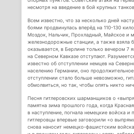
опорных пунктов. Советские атаки на герм
несмотря на введение в бой крупных танков
Всем известно, что за несколько дней наст
боями продвинулась вперёд на 110-130 кило
Моздок, Нальчик, Прохладный, Майское и м
железнодорожные станции, а также взяла б
оказывается, в Берлине только вечером 7 я
на Северном Кавказе отступают. Разумеетс
известно об отступлении немцев на Северно
населению Германии, оно продолжительное 
отступлении стало больше невозможно, ги
обмолвиться, но так, чтобы опять никто ниче
Песня гитлеровских шарманщиков о «выпря
памятна зима прошлого года, когда Красная
в наступление, погнала немецкие войска и
гитлеровцы впервые заговорили «о выпрям
снова наносит немецко-фашистским войска