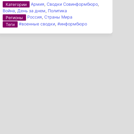
Армия
,
Сводки Совинформбюро
,
Категории
Война
,
День за днем
,
Политика
Россия
,
Страны Мира
Регионы
#военные сводки
,
#информбюро
Теги