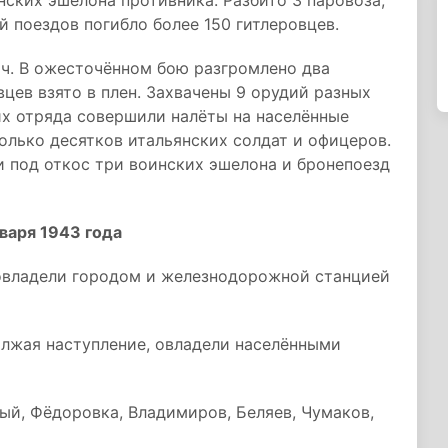
нских эшелона противника. Разбито 3 паровоза,
й поездов погибло более 150 гитлеровцев.
ич. В ожесточённом бою разгромлено два
цев взято в плен. Захвачены 9 орудий разных
их отряда совершили налёты на населённые
олько десятков итальянских солдат и офицеров.
и под откос три воинских эшелона и бронепоезд
варя 1943 года
 овладели городом и железнодорожной станцией
олжая наступление, овладели населёнными
ый, Фёдоровка, Владимиров, Беляев, Чумаков,