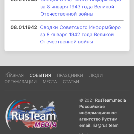
за 8 января 1943 года Великой
Отечественной войны
08.01.1942
Сводки Советского Информбюро
за 8 января 1942 года Великой
Отечественной войны
ГЛАВНАЯ
СОБЫТИЯ
ПРАЗДНИКИ
ЛЮДИ
ОРГАНИЗАЦИИ
МЕСТА
СТАТЬИ
© 2021
RusTeam.media
Российское
информационное
агентство Рустим
email:
ria@rus.team
.