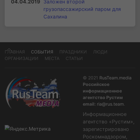
04.04.2019
Заложен второй
грузопассажирский паром для
Сахалина
ГЛАВНАЯ
СОБЫТИЯ
ПРАЗДНИКИ
ЛЮДИ
ОРГАНИЗАЦИИ
МЕСТА
СТАТЬИ
© 2021
RusTeam.media
Российское
информационное
агентство Рустим
email:
ria@rus.team
.
Информационное
агентство «Рустим»,
зарегистрировано
Роскомнадзором,