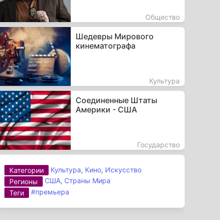
Общество
Шедевры Мирового
кинематографа
Культура
Соединенные Штаты
Америки - США
Государство
Культура
,
Кино
,
Искусство
Категории
США
,
Страны Мира
Регионы
#премьера
Теги