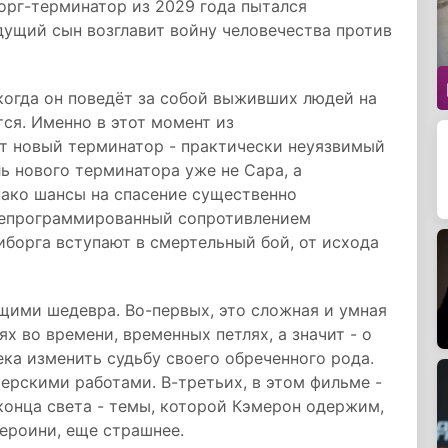
борг-терминатор из 2029 года пытался
дущий сын возглавит войну человечества против
когда он поведёт за собой выживших людей на
ся. Именно в этот момент из
т новый терминатор - практически неуязвимый
ь нового терминатора уже не Сара, а
ако шансы на спасение существенно
репрограммированный сопротивлением
борга вступают в смертельный бой, от исхода
щими шедевра. Во-первых, это сложная и умная
х во времени, временных петлях, а значит - о
ка изменить судьбу своего обреченного рода.
ерскими работами. В-третьих, в этом фильме -
конца света - темы, которой Кэмерон одержим,
героини, еще страшнее.