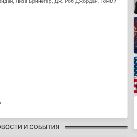
Видан, Лиза Бринегар, Дж. Роб Джордан, Томми
р
ОВОСТИ И СОБЫТИЯ