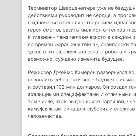
Терминатор Шварценеггера уже не бездушна
действиями руководит не сердце, а програ
в одночасье стал олицетворением идеально
героя смог выразить миллион оттенков гнев
И главное - тема человеческого в каждом 
со времен «Франкенштейна», снайперски то
здесь в отношениях железного робота и хр
возможно, суждено изменить будущее.
Режиссер Джеймс Кэмерон развернулся во 
позволить себе почти все - бюджет фильма,
и составил 102 млн долларов. Он создал г
зрелищными спецэффектами и отличными ид
том числе, этой выдающейся картиной, чь
камуфляж, витрина для глубоких и сложных
человечества.
Создатели и Актерский состав фильма «Те