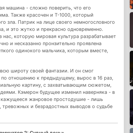
я машина - сложно поверить, что его
мма. Также красочен и Т-1000, который
го зла. Патрик на лице своего немногословного
а, и это жутко и прекрасно одновременно.
из нас, которую мировая культура разрабатывает
чно и несказанно пронзительно проявлена
упкого одинокого мальчика, которым вместе,
всю широту своей фантазии. И он смог
 по отношению к предыдущему, вырос в 16 раз,
ениальную картину, с захватывающим сюжетом,
еями. Кэмерон будущее изменил наверняка - в
е кажущееся жанровое простодушие - лишь
, тревожных и безрадостных выводов о судьбе
рминатор 2: Судный день»