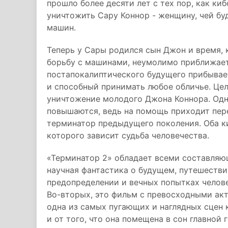
прошло более десяти лет с тех пор, как ки
уничтожить Сару Коннор - женщину, чей бу
машин.
Теперь у Сары родился сын Джон и время, 
борьбу с машинами, неумолимо приближает
постапокалиптического будущего прибывае
и способный принимать любое обличье. Цел
уничтожение молодого Джона Коннора. Одн
повышаются, ведь на помощь приходит пе
терминатор предыдущего поколения. Оба ки
которого зависит судьба человечества.
«Терминатор 2» обладает всеми составляю
научная фантастика о будущем, путешествия
предопределении и вечных попытках челове
Во-вторых, это фильм с превосходными акт
одна из самых пугающих и наглядных сцен 
и от того, что она помещена в сон главной 