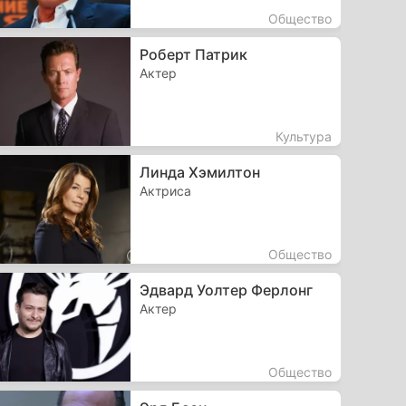
Общество
Роберт Патрик
Актер
Культура
Линда Хэмилтон
Актриса
Общество
Эдвард Уолтер Ферлонг
Актер
Общество