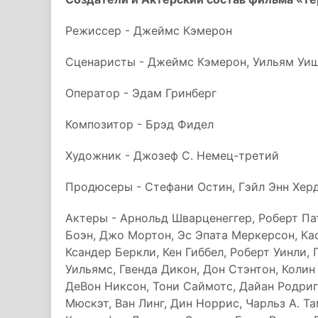
Режиссер - Джеймс Кэмерон
Сценаристы - Джеймс Кэмерон, Уильям Уиш
Оператор - Эдам Гринберг
Композитор - Брэд Фидел
Художник - Джозеф С. Немец-третий
Продюсеры - Стефани Остин, Гэйл Энн Херд
Актеры - Арнольд Шварценеггер, Роберт Па
Боэн, Джо Мортон, Эс Эпата Меркерсон, Кас
Ксандер Беркли, Кен Гиббел, Роберт Уинли
Уильямс, Гвенда Дикон, Дон Стэнтон, Колин
ДеВон Никсон, Тони Саймотс, Дайан Родриге
Мюскэт, Ван Линг, Дин Норрис, Чарльз А. Т