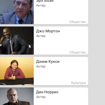
Эрл Боэн
Актер
Общество
Джо Мортон
Актер
Общество
Дэнни Кукси
Актер
Культура
Дин Норрис
Актер