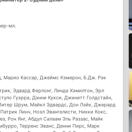
ер-мл.
, Марио Кассар, Джеймс Кэмерон, Б.Дж. Рэк
трик, Эдвард Ферлонг, Линда Хэмилтон, Эрл
туло Гуэрра, Дэнни Кукси, Джинетт Голдстайн,
, Питер Шрум, Майкл Эдвардс, Дон Лэйк, Джерард
 Патрик Линч, Ноэл Эвангелисти, Никки Кокс,
з, Рон Янг, Абдул Салаам Эль Раззас, Майк
амбурро, Терренс Эванс, Денни Пирс, Марк