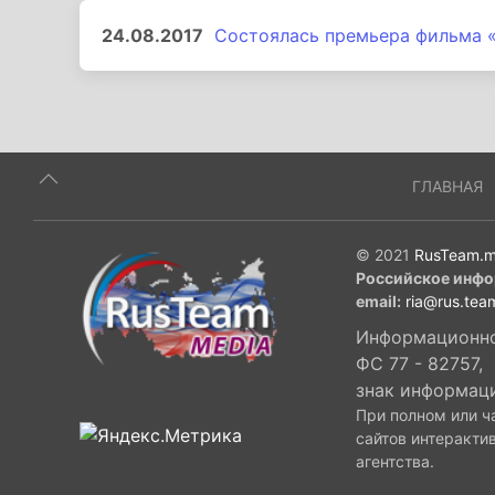
24.08.2017
Состоялась премьера фильма «
ГЛАВНАЯ
© 2021
RusTeam.m
Российское инфо
email:
ria@rus.tea
Информационное
ФС 77 - 82757,
знак информац
При полном или ч
сайтов интеракти
агентства.