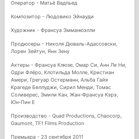
Оператор - Матьё Вадпьед
Композитор - Людовико Эйнауди
Художник - Франсуа Эмманюэлли
Продюсеры - Николя Дюваль-Адассовски,
Лорен Зейтун, Янн Зену
Актеры - Франсуа Клюзе, Омар Си, Анн Ле Ни,
Одри Флёро, Клотильда Молле, Кристиан
Амери, Грегуар Остерманн, Альба Гайя
Крагеде Беллуджи, Сирил Менди, Томас
Соливерес, Эмили Кан, Жан-Франсуа Кэрэ,
Юн-Пин Е
Производство - Quad Productions, Chaocorp,
Gaumont, TF1 Films Production
Премьера - 23 сентября 2011