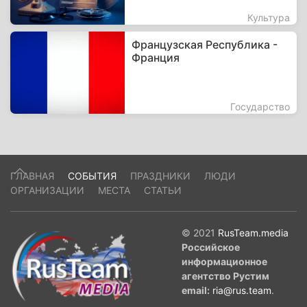
Культура
Французская Республика -
Франция
Государство
ГЛАВНАЯ
СОБЫТИЯ
ПРАЗДНИКИ
ЛЮДИ
ОРГАНИЗАЦИИ
МЕСТА
СТАТЬИ
© 2021
RusTeam.media
Российское
информационное
агентство Рустим
email:
ria@rus.team
.