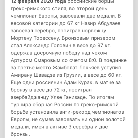
12 февраля 2020 года
российские борцы
греко-римского стиля, во второй день
чемпионат Европы, завоевали две медали. В
весовой категории до 67 кг Назир Абдулаев
завоевал серебро, проиграв норвежцу
Мортену Торессену. Бронзовым призером
стал Александр Головин в весе до 97 кг,
одержав досрочную победу над чехом
Артуром Омаровым со счетом 8:0. В поединке
за третье место Жамболат Локьяев уступил
Амирану Шавадзе из Грузии, в весе до 60 кг.
Еще одни россиянин Адам Курак, в матче за
бронзу в весе до 72 кг, проиграл
азербайджанцу Улве Ганизаде. По итогам
турнира сборная России по греко-римской
борьбе установила анти-рекорд чемпионатов
Европы, не сумев завоевать ни одной золотой
медали, имея в активе 3 серебра и две
бронзы.