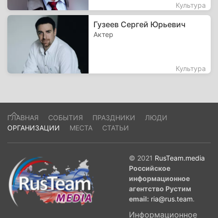
Культура
Гузеев Сергей Юрьевич
Актер
Культура
ГЛАВНАЯ
СОБЫТИЯ
ПРАЗДНИКИ
ЛЮДИ
ОРГАНИЗАЦИИ
МЕСТА
СТАТЬИ
© 2021
RusTeam.media
Российское
информационное
агентство Рустим
email:
ria@rus.team
.
Информационное