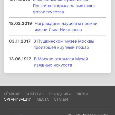
Пушкина открылась выставка
фотоискусства
18.02.2019
Награждены лауреаты премии
имени Льва Николаева
03.11.2017
В Пушкинском музее Москвы
произошел крупный пожар
13.06.1912
В Москве открылся Музей
изящных искусств
ГЛАВНАЯ
СОБЫТИЯ
ПРАЗДНИКИ
ЛЮДИ
ОРГАНИЗАЦИИ
МЕСТА
СТАТЬИ