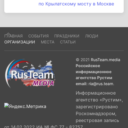
по Крылатскому мосту в Москве
ГЛАВНАЯ
СОБЫТИЯ
ПРАЗДНИКИ
ЛЮДИ
ОРГАНИЗАЦИИ
МЕСТА
СТАТЬИ
© 2021
RusTeam.media
Российское
информационное
агентство Рустим
email:
ria@rus.team
.
Информационное
агентство «Рустим»,
зарегистрировано
Роскомнадзором,
реестровая запись
от 14.02.2022 ИА № ФС 77 - 82757,