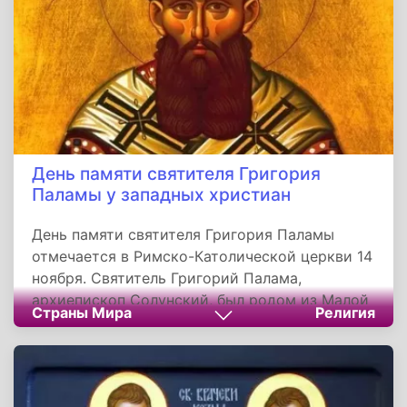
День памяти святителя Григория
Паламы у западных христиан
День памяти святителя Григория Паламы
отмечается в Римско-Католической церкви 14
ноября. Святитель Григорий Палама,
архиепископ Солунский, был родом из Малой
Страны Мира
Религия
Азии. В начале XIV века, во время одного из
нашествий турок, семья Григория бежала в
Константинополь. В скором времени отец
праведника стал крупным сановником при