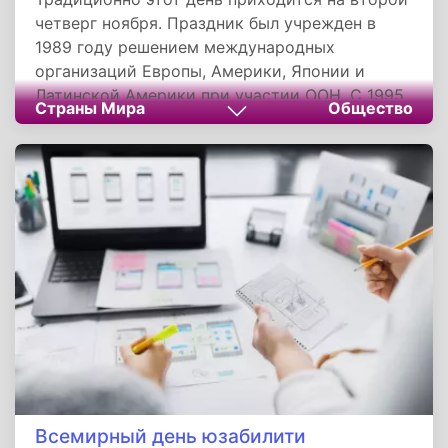
четверг ноября. Праздник был учрежден в
1989 году решением международных
организаций Европы, Америки, Японии и
Латинской Америки при участии ООН. С 1995
Страны Мира
Общество
года года входит в серию мероприятий,
которые проходят в европейскую неделю
качества. Не является официальным
выходным днем.
Всемирный день юзабилити