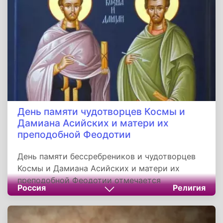
дворе византийского императора Андроника II
Палеолога. После скоропостижной смерти
отца, Григорий был взят Василевсом на
попечение.
День памяти чудотворцев Космы и
Дамиана Асийских и матери их
преподобной Феодотии
День памяти бессребреников и чудотворцев
Космы и Дамиана Асийских и матери их
преподобной Феодотии отмечается
Россия
Религия
православными верующими 14 ноября. По
старому стилю эта дата приходится на 1
ноября.