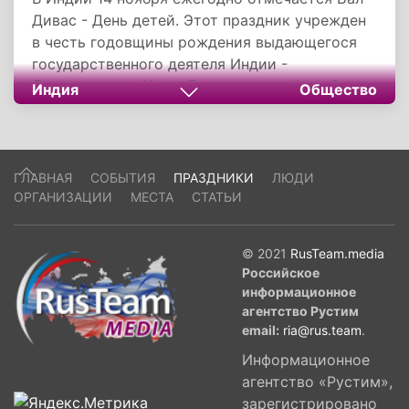
Дивас - День детей. Этот праздник учрежден
в честь годовщины рождения выдающегося
государственного деятеля Индии -
Джавахарлала Неру. Джавахарлал Неру был
Индия
Общество
первым премьер-министром независимой
Индии, он известен как один из самых видных
политиков своего времени в мире.
ГЛАВНАЯ
СОБЫТИЯ
ПРАЗДНИКИ
ЛЮДИ
ОРГАНИЗАЦИИ
МЕСТА
СТАТЬИ
© 2021
RusTeam.media
Российское
информационное
агентство Рустим
email:
ria@rus.team
.
Информационное
агентство «Рустим»,
зарегистрировано