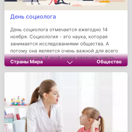
День социолога
День социолога отмечается ежегодно 14
ноября. Социология - это наука, которая
занимается исследованиями общества. А
потому она является очень важной для всего
человечества. У этой науки двадцать шесть
Страны Мира
Общество
отраслей и десять направлений, из-за чего в
сфере задействовано огромное количество
людей. Неудивительно, что у них есть
собственный праздник. Этот день не является
официальным выходным и не закреплен на
государственном уровне, но все равно играет
большую роль для всех, кто имеет отношение
к социологии.