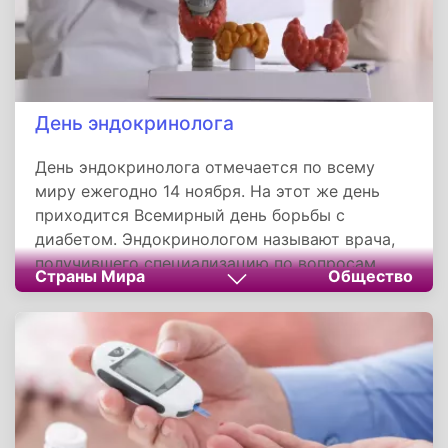
День эндокринолога
День эндокринолога отмечается по всему
миру ежегодно 14 ноября. На этот же день
приходится Всемирный день борьбы с
диабетом. Эндокринологом называют врача,
получившего специализацию по вопросам
Страны Мира
Общество
диагностики, профилактики и лечения
патологии эндокринной системы в
интернатуре, ординатуре или на кафедре
института последипломного образования.