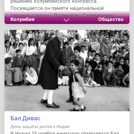
решению колумбийского конгресса.
Посвящается он памяти национальной
героини страны - Поликарпы Салавариеты
Колумбия
Общество
Риос. Дата праздника выбрана в честь
годовщины смерти Салавариеты в 1817 году.
Бал Дивас
День защиты детей в Индии
В Индии 14 ноября ежегодно отмечается Бал