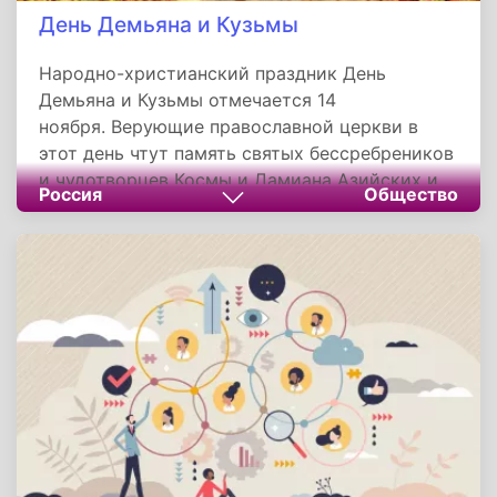
День Демьяна и Кузьмы
Народно-христианский праздник День
Демьяна и Кузьмы отмечается 14
ноября. Верующие православной церкви в
этот день чтут память святых бессребреников
и чудотворцев Космы и Дамиана Азийских и
Россия
Общество
матери их преподобной Феодотии. Другие
названия праздника: Рукомесленники,
Бессребреники, Кузьма и Демьян, Божьи
кузнецы, Козьма и Демьян Курятники, Кузьма
и Демьян - рукомесленники, Батюшка
Козмодемьян, Курьи именины, Курячий
праздник, Куриная смерть, Праздник
девичества, Встреча зимы.