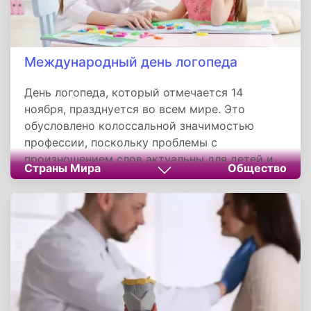
Международный день логопеда
День логопеда, который отмечается 14
ноября, празднуется во всем мире. Это
обусловлено колоссальной значимостью
профессии, поскольку проблемы с
произношением слов актуальны для детей и
Страны Мира
Общество
взрослых. Именно логопеды позволяют
решить эти сложности успешно, даря людям
уверенность в себе и радость свободного
общения. Всемирное торжество призвано
подчеркнуть важность этой отрасли для всех
людей планеты.