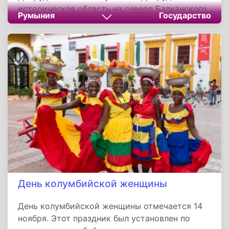
историческая область на севере Балканского
Румыния
Государство
полуострова, за обладание которой велись
яростные территориальные споры между
несколькими государствами из-за ее
стратегического расположения близ важной
дельты Дуная. Сегодня Южная Добруджа в
ходит в состав Болгарии, а Северная - в
состав Румынии.
День колумбийской женщины
День колумбийской женщины отмечается 14
ноября. Этот праздник был установлен по