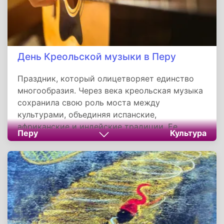
День Креольской музыки в Перу
Праздник, который олицетворяет единство
многообразия. Через века креольская музыка
сохранила свою роль моста между
культурами, объединяя испанские,
африканские и индейские традиции. Ее
Перу
Культура
жанровое богатство и эмоциональная глубина
продолжают вдохновлять новые поколения,
укрепляя национальную идентичность
перуанцев. Этот день напоминает, что
истинная культура рождается в диалоге и
уважении к наследию предков.