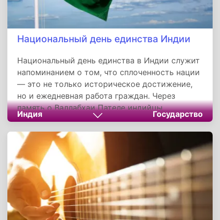
Национальный день единства Индии
Национальный день единства в Индии служит
напоминанием о том, что сплоченность нации
— это не только историческое достижение,
но и ежедневная работа граждан. Через
память о Валлабхаи Пателе индийцы
Индия
Государство
подтверждают ценности территориальной
целостности, уважения к разнообразию и
веры в общее будущее. Праздник,
объединяющий государственные церемонии,
спортивные мероприятия и культурные
обмены, демонстрирует, как наследие
прошлого помогает укреплять национальную
идентичность в современную эпоху.