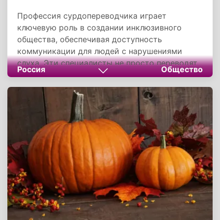
Профессия сурдопереводчика играет
ключевую роль в создании инклюзивного
общества, обеспечивая доступность
коммуникации для людей с нарушениями
слуха. Эти специалисты не просто переводят
Россия
Общество
слова, а создают мосты понимания между
разными мирами, способствуя социальной
интеграции глухих граждан. Нехватка
квалифицированных кадров в этой сфере
остается серьезной проблемой, требующей
системного подхода к подготовке новых
специалистов и повышению престижа
профессии. Поддержка и развитие
сурдоперевода в России напрямую влияют на
качество жизни сотен тысяч людей с
нарушениями слуха, обеспечивая их равные
права и возможности в образовании,
трудоустройстве и социальной жизни.