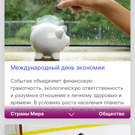
трансформироваться, сохраняя при этом
свою сущность - человеческую потребность в
преодолении страхов через праздник и
веселье.
Международный день экономии
Событие объединяет финансовую
грамотность, экологическую ответственность
и разумное отношение к личному здоровью и
времени. В условиях роста населения планеты
и истощения природных богатств принципы
Страны Мира
Общество
экономии превращаются из личной
добродетели в общественную необходимость.
Сохранение ресурсов для будущих поколений