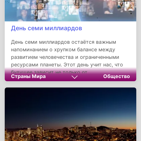
День семи миллиардов
День семи миллиардов остаётся важным
напоминанием о хрупком балансе между
развитием человечества и ограниченными
ресурсами планеты. Этот день учит нас, что
будущее зависит не только от
Страны Мира
Общество
демографических показателей, но и от
способности решать глобальные проблемы
сообща: преодолевать бедность, сохранять
природу и уважать ценность каждой
человеческой жизни. Уроки 2011 года
сохраняют актуальность, призывая
задуматься о ответственности каждого
жителя Земли перед будущими поколениями.