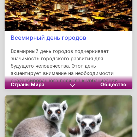
Всемирный день городов
Всемирный день городов подчеркивает
значимость городского развития для
будущего человечества. Этот день
акцентирует внимание на необходимости
сбалансированного подхода к урбанизации,
Страны Мира
Общество
сочетающего технологические инновации с
социальной справедливостью. Проблемы
современных мегаполисов требуют
комплексных решений и международной
кооперации. Устойчивое развитие городов
остается одним из ключевых факторов
глобального прогресса.