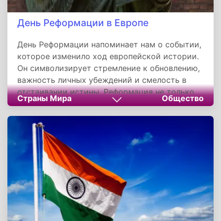
День Реформации в Европе
День Реформации напоминает нам о событии,
которое изменило ход европейской истории.
Он символизирует стремление к обновлению,
важность личных убеждений и смелость в
отстаивании истины. Реформация не только
Страны Мира
Общество
разделила западное христианство, но и дала
импульс развитию образования, культуры и
новых общественных отношений. Ее наследие
продолжает влиять на современный мир,
напоминая о ценности свободы совести и
права на самостоятельный поиск истины.