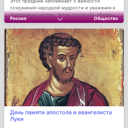
Этот праздник напоминает о важности
сохранения народной мудрости и уважения к
природным циклам. Через традиции, обряды
Россия
Общество
и приметы он демонстрирует глубину
народного мировоззрения, где духовное и
земное неразрывно связаны. Сохранение
таких праздников помогает поддерживать
связь с культурным наследием предков.
День памяти апостола и евангелиста
Луки