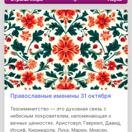
на их эволюцию. Современные исследования
приближают нас к разгадке её природы,
объединяя учёных по всему миру. Осознание
того, что большая часть космоса скрыта от
наших глаз, вдохновляет на новые открытия и
напоминает о бесконечной сложности
мироздания.
Православные именины 31 октября
Тезоименитство — это духовная связь с
небесным покровителем, напоминающая о
вечных ценностях. Аристовул, Гавриил, Давид,
Иосиф, Кирмидола, Лука, Марин, Мнасен,