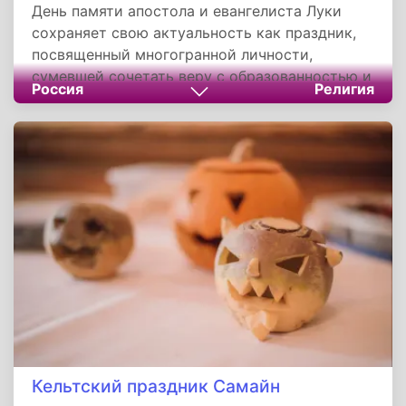
День памяти апостола и евангелиста Луки
сохраняет свою актуальность как праздник,
посвященный многогранной личности,
сумевшей сочетать веру с образованностью и
Россия
Религия
творчеством. Его жизнь демонстрирует
возможность гармоничного единства
различных дарований в служении высшим
идеалам. Наследие святого Луки продолжает
вдохновлять верующих на творческое
осмысление своей веры, а для людей, далеких
от религии, остается важным историческим и
культурным феноменом.
Кельтский праздник Самайн