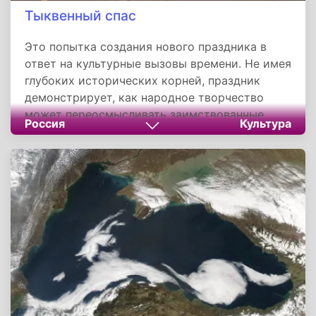
Тыквенный спас
Это попытка создания нового праздника в
ответ на культурные вызовы времени. Не имея
глубоких исторических корней, праздник
демонстрирует, как народное творчество
может переосмысливать заимствованные
Россия
Культура
символы, наполняя их созвучным
национальному сознанию содержанием. Его
будущее зависит от того, сумеет ли он
органично вписаться в культурный ландшафт
России.