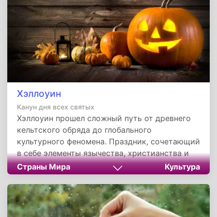
Хэллоуин
Канун дня всех святых
Хэллоуин прошел сложный путь от древнего
кельтского обряда до глобального
культурного феномена. Праздник, сочетающий
в себе элементы язычества, христианства и
современной массовой культуры, продолжает
Страны Мира
Культура
развиваться, приобретая новые традиции в
разных уголках мира. Независимо от
отношения к Хэллоуину, его история
демонстрирует, как традиции могут