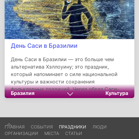
День Саси в Бразилии
День Саси в Бразилии — это больше чем
альтернатива Хэллоуину; это праздник,
который напоминает о силе национальной
культуры и важности сохранения
фольклорных традиций. Через образ Саси-
Бразилия
Культура
Перере бразильцы не только противостоят
глобализации, но и сохраняют уникальный
сплав индейских, африканских и европейских
влияний, определяющих их идентичность.
Этот день учит, что уважение к собственным
ГЛАВНАЯ
СОБЫТИЯ
ПРАЗДНИКИ
ЛЮДИ
корням может быть актом мягкого, но
ОРГАНИЗАЦИИ
МЕСТА
СТАТЬИ