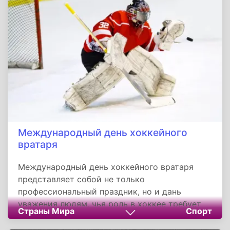
становится одной из ключевых задач
современной цивилизации, где каждый
человек может внести свой вклад через
осознанное потребление и бережливое
отношение к окружающему миру.
Международный день хоккейного
вратаря
Международный день хоккейного вратаря
представляет собой не только
профессиональный праздник, но и дань
уважения людям, чья роль в хоккее требует
Страны Мира
Спорт
уникальных качеств. Голкиперы сочетают в
себе силу, ловкость и психологическую