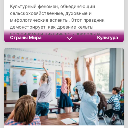
Культурный феномен, объединяющий
сельскохозяйственные, духовные и
мифологические аспекты. Этот праздник
демонстрирует, как древние кельты
воспринимали цикличность природы и
Страны Мира
Культура
выстраивали свои отношения с
потусторонним миром. Его традиции, хотя и в
измененной форме, продолжают жить в
современной культуре, напоминая о глубокой
связи человека с природными ритмами и
вечными вопросами жизни и смерти.
Историческая трансформация Самайна
показывает удивительную жизнеспособность
архаичных традиций, способных
адаптироваться к новым культурным
контекстам.