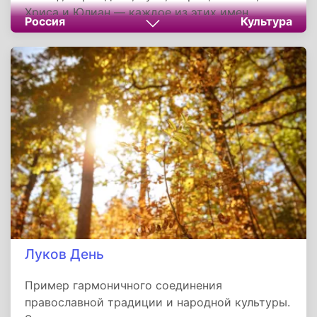
Хриса и Юлиан — каждое из этих имен
Россия
Культура
становится мостом между земной жизнью и
святостью, воплощенной в подвиге угодников
Божиих.
Луков День
Пример гармоничного соединения
православной традиции и народной культуры.