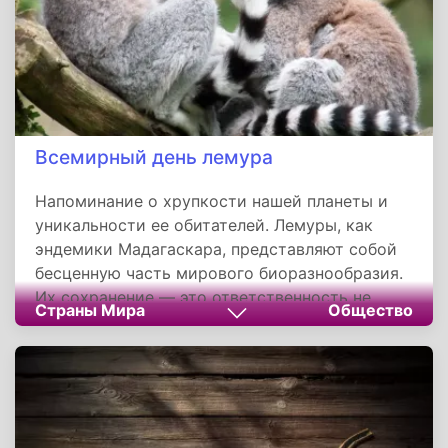
Всемирный день лемура
Напоминание о хрупкости нашей планеты и
уникальности ее обитателей. Лемуры, как
эндемики Мадагаскара, представляют собой
бесценную часть мирового биоразнообразия.
Их сохранение — это ответственность не
Страны Мира
Общество
только мадагаскарцев, но и всего
человечества. Через образование, экотуризм
и международное сотрудничество мы можем
обеспечить этим удивительным созданиям
безопасное будущее.