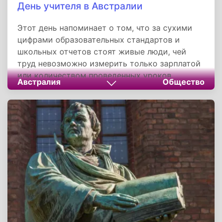
День учителя в Австралии
Этот день напоминает о том, что за сухими
цифрами образовательных стандартов и
школьных отчетов стоят живые люди, чей
труд невозможно измерить только зарплатой
или количеством проведенных уроков.
Австралия
Общество
Сохранение традиции празднования
способствует не только повышению престижа
учительской профессии, но и укреплению
фундаментальных ценностей общества, где
знание, мудрость и терпение считаются
одними из главных добродетелей.