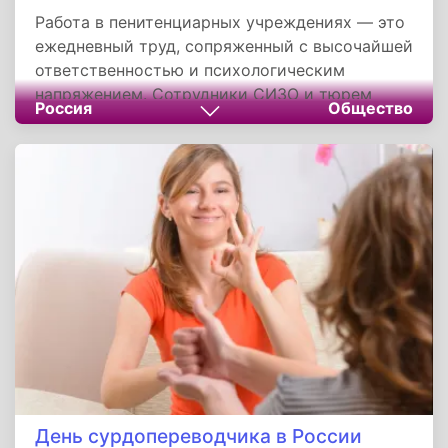
Работа в пенитенциарных учреждениях — это
ежедневный труд, сопряженный с высочайшей
ответственностью и психологическим
напряжением. Сотрудники СИЗО и тюрем
Россия
Общество
выполняют ключевую государственную
функцию — обеспечивают изоляцию лиц,
представляющих опасность для общества, и
создают условия для их возможного
исправления. Профессия требует уникального
сочетания личных качеств: непоколебимой
психической устойчивости, строгой
принципиальности и сохранения
человеческого отношения к тем, кто оказался
по ту сторону решетки.
День сурдопереводчика в России