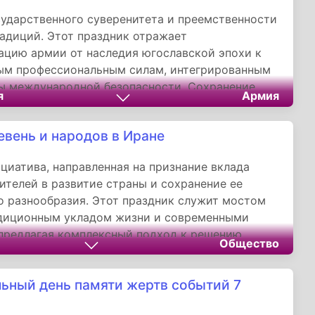
ударственного суверенитета и преемственности
адиций. Этот праздник отражает
цию армии от наследия югославской эпохи к
ым профессиональным силам, интегрированным
ы международной безопасности. Сохранение
я
Армия
ой памяти в сочетании с ориентацией на
 НАТО делает черногорские вооруженные силы
евень и народов в Иране
гарантом национальной безопасности, но и
табильности на Западных Балканах.
циатива, направленная на признание вклада
ителей в развитие страны и сохранение ее
о разнообразия. Этот праздник служит мостом
диционным укладом жизни и современными
предлагая комплексный подход к решению
Общество
льских территорий. Через чествование труда
сохранение этнокультурного наследия Иран
ьный день памяти жертв событий 7
ует уникальную модель развития, в которой
ия сочетается с уважением к традициям и