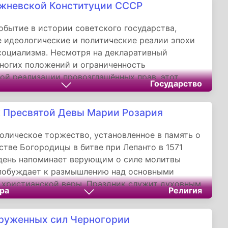
жневской Конституции СССР
радиции и внедряя инновации, оставаясь
м благополучия миллионов горожан.
обытие в истории советского государства,
 идеологические и политические реалии эпохи
социализма. Несмотря на декларативный
ногих положений и ограниченность
ой реализации провозглашённых прав, этот
Государство
редставлял собой важный этап в развитии
о конституционализма. Память о этой дате
 Пресвятой Девы Марии Розария
актуальность для понимания исторического
и и эволюции её государственно-правовых
олическое торжество, установленное в память о
.
стве Богородицы в битве при Лепанто в 1571
 день напоминает верующим о силе молитвы
 побуждает к размышлению над основными
 христианской веры. Праздник служит духовным
ра
Религия
м, соединяющим историческую память с
й молитвенной практикой католиков по всему
руженных сил Черногории