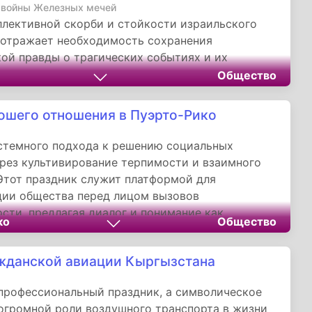
у разнообразию страны.
 войны Железных мечей
лективной скорби и стойкости израильского
 отражает необходимость сохранения
ой правды о трагических событиях и их
одновременно служа формой поддержки для
Общество
ерявших близких. Значение этого дня выходит за
иального поминовения, превращаясь в акт
ошего отношения в Пуэрто-Рико
ого единства и осознания ценности
ой жизни. Многообразие форм памяти — от
стемного подхода к решению социальных
венных церемоний до цифровых архивов —
рез культивирование терпимости и взаимного
рует комплексный подход к сохранению
Этот праздник служит платформой для
ой памяти, который соединяет традицию с
ции общества перед лицом вызовов
стью, а личное горе с общенациональной
сти, предлагая диалог и понимание как
ко
Общество
стью.
ву конфронтации и насилию. Инициатива
ует, что целенаправленная работа по
жданской авиации Кыргызстана
нию здоровых социальных отношений способна
ективным инструментом преодоления даже
профессиональный праздник, а символическое
бщественных разногласий.
огромной роли воздушного транспорта в жизни