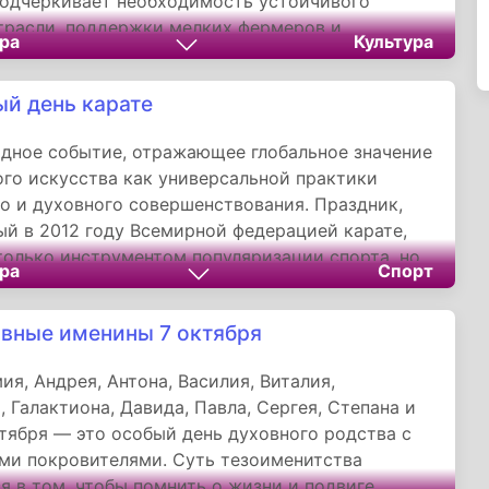
одчеркивает необходимость устойчивого
трасли, поддержки мелких фермеров и
ра
Культура
 многовековых традиций хлопководства. Хлопок
 объединять страны и культуры, оставаясь
й день карате
амых востребованных природных материалов на
дное событие, отражающее глобальное значение
ого искусства как универсальной практики
о и духовного совершенствования. Праздник,
й в 2012 году Всемирной федерацией карате,
только инструментом популяризации спорта, но
ра
Спорт
ой для межкультурного диалога, сохраняя при
кую философскую основу, заложенную столетия
вные именины 7 октября
гообразие стилей и направлений карате,
еся в различных техниках и методиках
ия, Андрея, Антона, Василия, Виталия,
, делает его доступным и привлекательным для
, Галактиона, Давида, Павла, Сергея, Степана и
 возрастов и физических возможностей,
тября — это особый день духовного родства с
я статус этого искусства как наследия всего
ми покровителями. Суть тезоименитства
ва.
я в том, чтобы помнить о жизни и подвиге