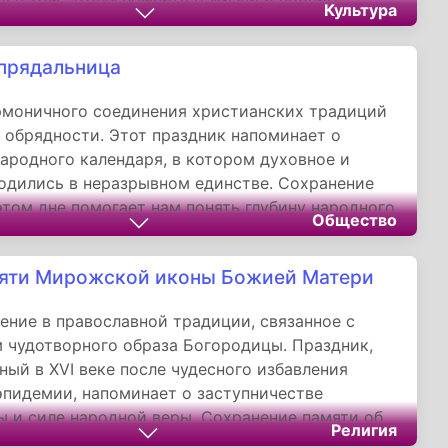
Культура
того, стремясь подражать его вере и
ям в собственной жизни.
прядальница
рмоничного соединения христианских традиций
 обрядности. Этот праздник напоминает о
ародного календаря, в котором духовное и
одились в неразрывном единстве. Сохранение
этом дне помогает нам понять глубину народного
Общество
ния и ценность трудовых традиций, которые
еделяли ритм жизни русского человека.
яти Мирожской иконы Божией Матери
ение в православной традиции, связанное с
 чудотворного образа Богородицы. Праздник,
ный в XVI веке после чудесного избавления
эпидемии, напоминает о заступничестве
 и силе народной веры. Сохранение памяти об
Религия
е через века, несмотря на исторические