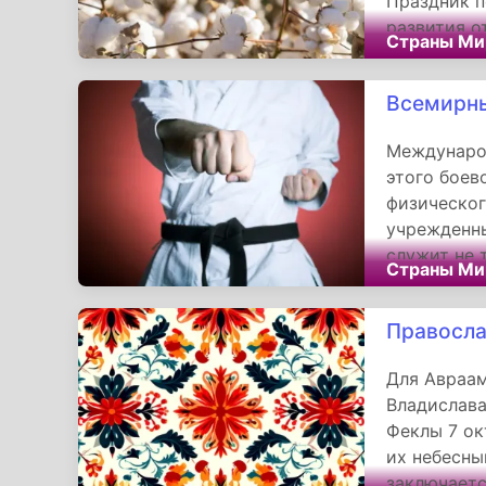
Праздник п
развития о
Страны Ми
сохранения
продолжает
Всемирны
одним из с
Земле.
Междунаро
этого боев
физическог
учрежденны
служит не 
Страны Ми
и платформ
этом глубо
Правосла
назад. Мно
проявляюще
Для Авраам
тренировок
Владислава
людей всех
Феклы 7 ок
подтвержда
их небесны
человечест
заключаетс