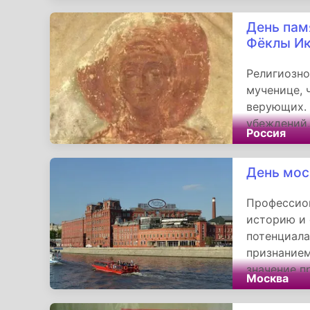
испытания,
День пам
связи поко
Фёклы И
русской ку
Религиозно
мученице, 
верующих. 
убеждений,
Россия
подчёркива
и современ
День мо
Профессио
историю и
потенциала
признанием
значение п
Москва
кондитерс
московска