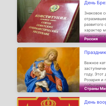
День Бре
сохраняя т
фундаменто
Знаковое с
отразившее
развитого 
характер м
практическ
Россия
документ п
российског
Праздник
сохраняет 
пути Росси
Важное кат
институтов
заступниче
году. Этот
Розария и
событиями
Страны Ми
ориентиро
современно
День воо
миру.