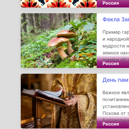
Россия
своего свя
добродетел
Фекла За
Пример га
и народной
мудрости н
земное нах
памяти об 
Россия
мировоззре
веками опр
День пам
Важное явл
почитанием
установлен
Пскова от 
Богородицы
Россия
этом образ