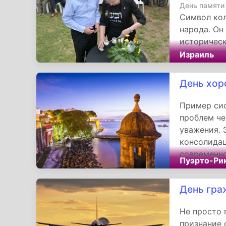
природном
День памяти
Символ кол
народа. Он
историческ
жертвах, 
Израиль
семей, пот
рамки офиц
День хор
национальн
человеческ
Пример си
государст
проблем че
демонстри
уважения. 
историческ
консолида
современно
современно
Пуэрто-Ри
солидарно
альтернати
демонстрир
День гра
формирова
стать эфф
Не просто 
глубоких о
признание 