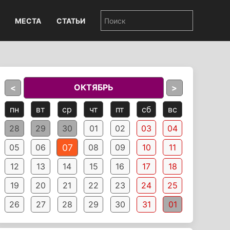
МЕСТА
СТАТЬИ
ОКТЯБРЬ
<
>
пн
вт
ср
чт
пт
сб
вс
28
29
30
01
02
03
04
07
05
06
08
09
10
11
12
13
14
15
16
17
18
19
20
21
22
23
24
25
26
27
28
29
30
31
01