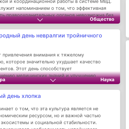
кой и координационной работы в системе МВД.
служит напоминанием о том, что эффективная
ть правоохранительных органов невозможна без
Общество
о планирования, глубокого анализа и
ского прогнозирования. Праздник подчеркивает
одный день невралгии тройничного
ых подразделений как связующего звена между
и службами и ведомствами, обеспечивающего
ействий в борьбе с преступностью и охране
 привлечения внимания к тяжелому
ого порядка.
ю, которое значительно ухудшает качество
ентов. Этот день способствует
анению медицинских знаний и улучшению
ра
Наука
и, а также оказывает поддержку людям,
 от этого недуга. Повышение осведомленности
й день хлопка
помогает разрушать мифы и стигмы, обеспечивая
более быстрое получение квалифицированной
инает о том, что эта культура является не
ой помощи и понимание в обществе.
номическим ресурсом, но и важной частью
 экосистемы и социальной стабильности.