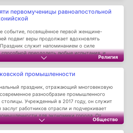
 служит свидетельством глубокой духовной
яти первомученицы равноапостольной
лений и значения религиозных традиций в
конийской
льтуре.
е событие, посвящённое первой женщине-
чей подвиг веры продолжает вдохновлять
Праздник служит напоминанием о силе
 способной преодолеть любые испытания, и
Религия
ет значение христианских ценностей в истории
ной жизни.
сковской промышленности
нальный праздник, отражающий многовековую
 современное разнообразие промышленного
 столицы. Учрежденный в 2017 году, он служит
 заслуг работников отрасли и подчеркивает
ромышленности для экономики города. От
Общество
ких фабрик до космического машиностроения —
я промышленность продолжает развиваться,