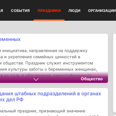
АЯ
СОБЫТИЯ
ПРАЗДНИКИ
ЛЮДИ
ОРГАНИЗАЦИИ
еменных
 инициатива, направленная на поддержку
а и укрепление семейных ценностей в
м обществе. Праздник служит инструментом
ия культуры заботы о беременных женщинах,
я их роль в обеспечении демографического
Общество
траны. Через образовательные мероприятия,
кую помощь и эмоциональную поддержку этот
дания штабных подразделений в органах
т вклад в создание среды, где каждая
их дел РФ
 чувствует себя защищенной и значимой.
альный праздник, признающий значение