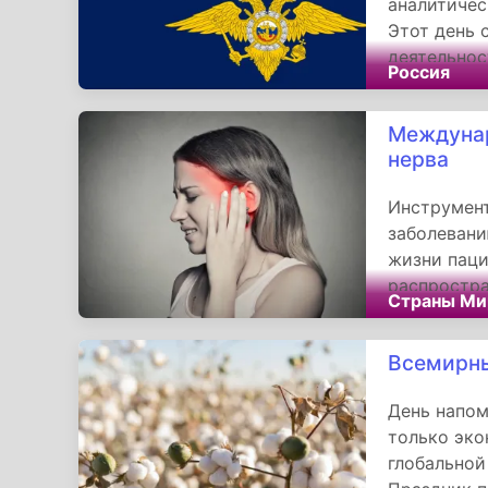
аналитичес
Этот день 
деятельнос
Россия
тщательног
стратегиче
Междунар
роль штабн
нерва
различным
единство д
Инструмент
общественн
заболевани
жизни паци
распростр
Страны Ми
диагностик
страдающим
Всемирны
о болезни 
пациентам 
День напом
медицинск
только эко
глобальной