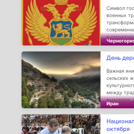
Символ гос
военных тр
трансформа
современн
в структур
Черногори
историческ
стандарты
День дер
не только 
фактором с
Важная ини
сельских ж
культурног
между тра
вызовами, 
Иран
проблем се
сельчан и 
Национал
демонстрир
модернизац
октября