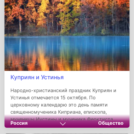
языческим богам. С семи до тридцати лет
Киприан обучался в крупнейших центрах
язычества - на горе Олимп, в городах Аргосе
и Таврополе, в египетском городе Мемфисе и
в Вавилоне.
Куприян и Устинья
Народно-христианский праздник Куприян и
Устинья отмечается 15 октября. По
церковному календарю это день памяти
священномученика Киприана, епископа,
мученицы Иустины и мученика Феоктиста.
Россия
Общество
Другие названия праздника: День очищения от
наваждений, Киприан и Устинья, Куприянов