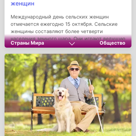
женщин
Международный день сельских женщин
отмечается ежегодно 15 октября. Сельские
женщины составляют более четверти
населения земного шара. Они играют ведущую
Страны Мира
Общество
роль в производстве продовольствия, в
развитии стабильности сельских районов.
Причем не только в промышленно развитых
странах, но и в развивающихся. Кроме того,
они выполняют большинство работ по уходу
за детьми, пожилыми и больными.