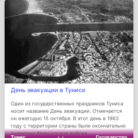
день, День Устиньи, День Устиньи и Куприяна.
День эвакуации в Тунисе
Один из государственных праздников Туниса
носит название День эвакуации. Отмечается
он ежегодно 15 октября. В этот день в 1963
году с территории страны были окончательно
выведены французские войска.
Тунис
Государство