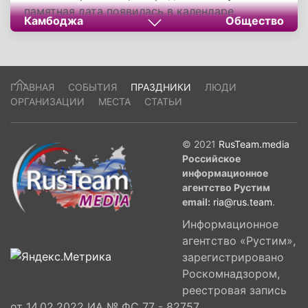
памятная дата появилась в календаре
Камбоджа
Общество
Камбоджи недавно: Великий король
Камбоджи Нородом Сианук скончался 15
октября 2012 года.
ГЛАВНАЯ
СОБЫТИЯ
ПРАЗДНИКИ
ЛЮДИ
ОРГАНИЗАЦИИ
МЕСТА
СТАТЬИ
© 2021
RusTeam.media
Российское
информационное
агентство Рустим
email:
ria@rus.team
.
Информационное
агентство «Рустим»,
зарегистрировано
Роскомнадзором,
реестровая запись
от 14.02.2022 ИА № ФС 77 - 82757,