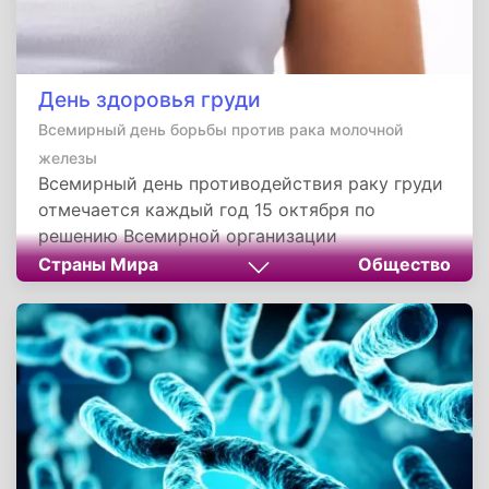
День здоровья груди
Всемирный день борьбы против рака молочной
железы
Всемирный день противодействия раку груди
отмечается каждый год 15 октября по
решению Всемирной организации
здравоохранения, которое было принято в
Страны Мира
Общество
1993 году. Событие призвано повысить
осведомленность общественности о раке
молочной железы и подчеркнуть важность
ранней диагностики.