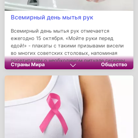
Всемирный день мытья рук
Всемирный день мытья рук отмечается
ежегодно 15 октября. «Мойте руки перед
едой!» - плакаты с такими призывами висели
во многих советских столовых, напоминая
посетителям о необходимом ритуале гигиены.
Страны Мира
Общество
Со стен современных кафе и ресторанов
строгие плакаты на нас не смотрят, зато
призыв «мыть руки» звучит сегодня в более
глобальном масштабе.