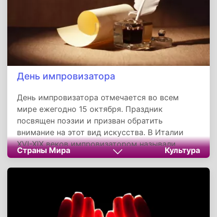
День импровизатора
День импровизатора отмечается во всем
мире ежегодно 15 октября. Праздник
посвящен поэзии и призван обратить
внимание на этот вид искусства. В Италии
XVI-XIX веков импровизатором называли
Страны Мира
Культура
стихотворца, который на любую
предложенную ему тему декламировал под
аккомпанемент какого-либо музыкального
инструмента стихотворение, сложенное им
тут же, без всякой подготовки - ex improviso,
не делая и не имея перед собой никаких