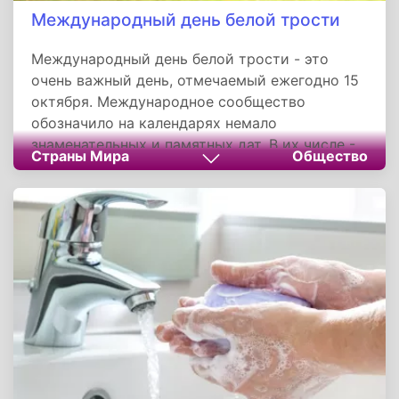
Международный день белой трости
Международный день белой трости - это
очень важный день, отмечаемый ежегодно 15
октября. Международное сообщество
обозначило на календарях немало
знаменательных и памятных дат. В их числе -
Страны Мира
Общество
Международный день белой трости. Это - не
праздник. Это - своеобразный знак беды,
напоминающий обществу о существовании
рядом людей с ограниченными физическими
возможностями, о помощи и о солидарности.