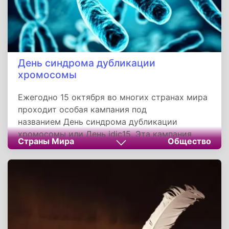
День синдрома дубликации
хромосомы
Ежегодно 15 октября во многих странах мира
проходит особая кампания под
названием День синдрома дубликации
хромосомы или День idic15. Эта кампания
Страны Мира
Общество
была начата канадской организацией Idic15 с
целью позволить миру больше узнать о людях
с синдромом idic15.