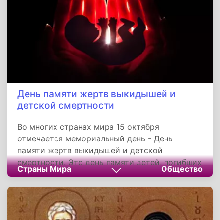
письменных заметок.
День памяти жертв выкидышей и
детской смертности
Во многих странах мира 15 октября
отмечается мемориальный день - День
памяти жертв выкидышей и детской
смертности. Это день памяти детей, погибших
Страны Мира
Общество
в результате выкидыша, мертворожденных,
жертв синдрома внезапной детской смерти и
новорожденных, умерших по другим
причинам.