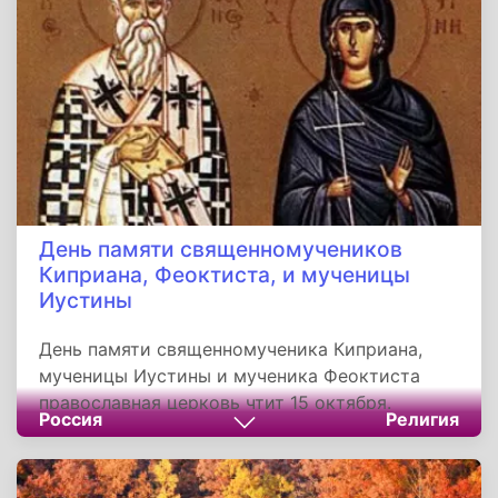
День памяти священномучеников
Киприана, Феоктиста, и мученицы
Иустины
День памяти священномученика Киприана,
мученицы Иустины и мученика Феоктиста
православная церковь чтит 15 октября.
Россия
Религия
Святой Киприан был язычником, родом из
Антиохии. Еще в раннем детстве он был отдан
нечестивыми родителями в служение