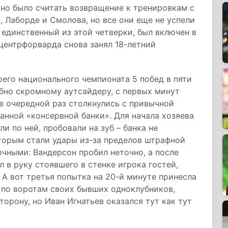
но было считать возвращение к тренировкам с
, Лаборде и Смолова, но все они еще не успели
 единственный из этой четверки, был включен в
 центрфорварда снова занял 18-летний
оего национального чемпионата 5 побед в пяти
обно скромному аутсайдеру, с первых минут
 в очередной раз столкнулись с привычной
анной «консервной банки». Для начала хозяева
ли по ней, пробовали на зуб – банка не
оторым стали удары из-за пределов штрафной
чными: Вандерсон пробил неточно, а после
 в руку стоявшего в стенке игрока гостей,
. А вот третья попытка на 20-й минуте принесла
 по воротам своих бывших одноклубников,
торону, но Иван Игнатьев оказался тут как тут