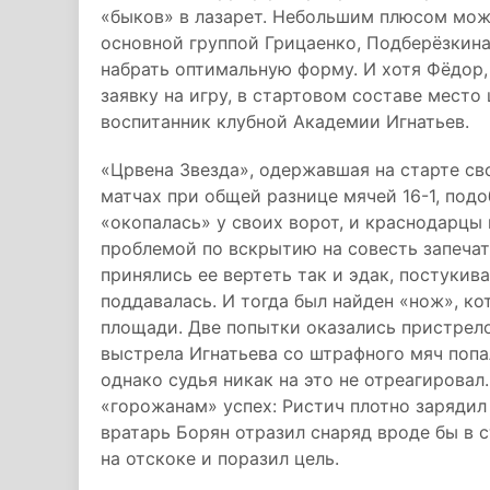
«быков» в лазарет. Небольшим плюсом мож
основной группой Грицаенко, Подберёзкина
набрать оптимальную форму. И хотя Фёдор,
заявку на игру, в стартовом составе место
воспитанник клубной Академии Игнатьев.
«Црвена Звезда», одержавшая на старте св
матчах при общей разнице мячей 16-1, под
«окопалась» у своих ворот, и краснодарцы
проблемой по вскрытию на совесть запечат
принялись ее вертеть так и эдак, постукива
поддавалась. И тогда был найден «нож», к
площади. Две попытки оказались пристрело
выстрела Игнатьева со штрафного мяч попал
однако судья никак на это не отреагировал
«горожанам» успех: Ристич плотно зарядил
вратарь Борян отразил снаряд вроде бы в с
на отскоке и поразил цель.