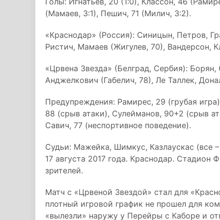
Голы: Игнатьев, 20 (1:0), Классон, 46 (Рамире
(Мамаев, 3:1), Пешич, 71 (Милич, 3:2).
«Краснодар» (Россия): Синицын, Петров, Гр
Ристич, Мамаев (Жигулев, 70), Вандерсон, К
«Црвена Звезда» (Белград, Сербия): Борян, 
Анджелкович (Габелич, 78), Ле Таллек, Дона
Предупреждения: Рамирес, 29 (грубая игра)
88 (срыв атаки), Сулейманов, 90+2 (срыв ат
Савич, 77 (неспортивное поведение).
Судьи: Мажейка, Шимкус, Казлаускас (все –
17 августа 2017 года. Краснодар. Стадион Ф
зрителей.
Матч с «Црвеной Звездой» стал для «Красно
плотный игровой график не прошел для ко
«вылезли» наружу у Перейры с Каборе и от