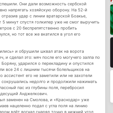
поспешили. Они дали возможность сербской
ивно напрягать хозяйскую оборону. На 52-й
отразив удар с линии вратарской Боакье,
 5 минут спустя голкипер уже не смог выручить
етров с 20 беспрепятственно пробить
лся, но тот все же вкатился в угол его
ились» и обрушили шквал атак на ворота
, и сделал это: мяч после его могучего залпа по
 Боряну, ударился о перекладину и опустился
ели все 24 с лишним тысячи болельщиков на
го ассистент его не заметили или не захотели
ду сокрушались недолго и продолжили нажимать
классный пас из глубины поля, перебросил
ездесущий Анджелкович.
ыл заменен на Смолова, и «Краснодар» уже
маев нацеленно подал с угла поля на линию
ром влёт вогнал снаряд точно в нижний угол