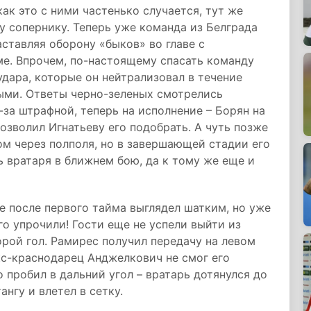
ак это с ними частенько случается, тут же
у сопернику. Теперь уже команда из Белграда
аставляя оборону «быков» во главе с
ме. Впрочем, по-настоящему спасать команду
удара, которые он нейтрализовал в течение
ными. Ответы черно-зеленых смотрелись
-за штрафной, теперь на исполнение – Борян на
позволил Игнатьеву его подобрать. А чуть позже
м через полполя, но в завершающей стадии его
ь вратаря в ближнем бою, да к тому же еще и
 после первого тайма выглядел шатким, но уже
о упрочили! Гости еще не успели выйти из
орой гол. Рамирес получил передачу на левом
кс-краснодарец Анджелкович не смог его
 пробил в дальний угол – вратарь дотянулся до
ангу и влетел в сетку.