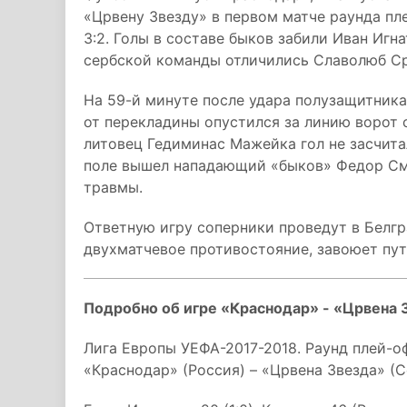
«Црвену Звезду» в первом матче раунда пл
3:2. Голы в составе быков забили Иван Игн
сербской команды отличились Славолюб Ср
На 59-й минуте после удара полузащитник
от перекладины опустился за линию ворот 
литовец Гедиминас Мажейка гол не засчита
поле вышел нападающий «быков» Федор Смо
травмы.
Ответную игру соперники проведут в Белгр
двухматчевое противостояние, завоюет пут
Подробно об игре «Краснодар» - «Црвена 
Лига Европы УЕФА-2017-2018. Раунд плей-о
«Краснодар» (Россия) – «Црвена Звезда» (Сер