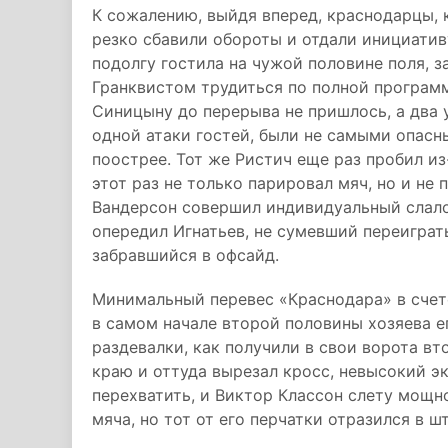
К сожалению, выйдя вперед, краснодарцы, к
резко сбавили обороты и отдали инициатив
подолгу гостила на чужой половине поля, з
Гранквистом трудиться по полной програм
Синицыну до перерыва не пришлось, а два 
одной атаки гостей, были не самыми опас
поострее. Тот же Ристич еще раз пробил из
этот раз не только парировал мяч, но и не 
Вандерсон совершил индивидуальный слало
опередил Игнатьев, не сумевший переиграт
забравшийся в офсайд.
Минимальный перевес «Краснодара» в счете
в самом начале второй половины хозяева ег
раздевалки, как получили в свои ворота вт
краю и оттуда вырезал кросс, невысокий э
перехватить, и Виктор Классон слету мощно
мяча, но тот от его перчатки отразился в шт