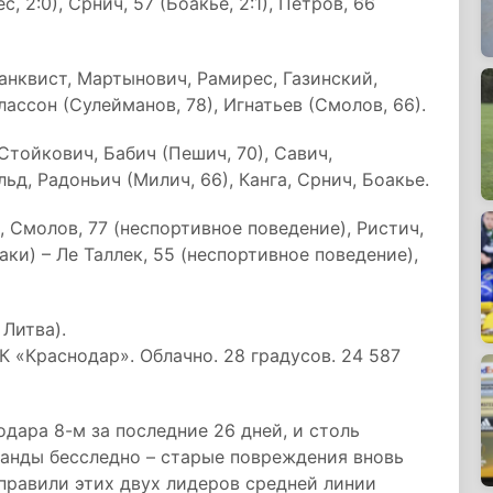
с, 2:0), Срнич, 57 (Боакье, 2:1), Петров, 66
анквист, Мартынович, Рамирес, Газинский,
лассон (Сулейманов, 78), Игнатьев (Смолов, 66).
Стойкович, Бабич (Пешич, 70), Савич,
льд, Радоньич (Милич, 66), Канга, Срнич, Боакье.
, Смолов, 77 (неспортивное поведение), Ристич,
аки) – Ле Таллек, 55 (неспортивное поведение),
 Литва).
К «Краснодар». Облачно. 28 градусов. 24 587
дара 8-м за последние 26 дней, и столь
манды бесследно – старые повреждения вновь
правили этих двух лидеров средней линии