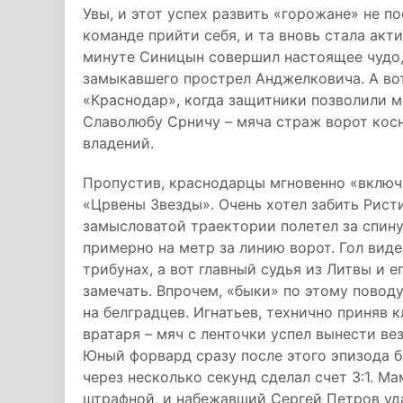
Увы, и этот успех развить «горожане» не 
команде прийти себя, и та вновь стала акт
минуте Синицын совершил настоящее чудо, 
замыкавшего прострел Анджелковича. А вот
«Краснодар», когда защитники позволили м
Славолюбу Срничу – мяча страж ворот косну
владений.
Пропустив, краснодарцы мгновенно «включ
«Црвены Звезды». Очень хотел забить Ристич
замысловатой траектории полетел за спину
примерно на метр за линию ворот. Гол вид
трибунах, а вот главный судья из Литвы и е
замечать. Впрочем, «быки» по этому пово
на белградцев. Игнатьев, технично приняв 
вратаря – мяч с ленточки успел вынести в
Юный форвард сразу после этого эпизода б
через несколько секунд сделал счет 3:1. Ма
штрафной, и набежавший Сергей Петров уда