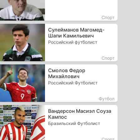
Спорт
Сулейманов Магомед-
Шапи Камильевич
Российский футболист
Спорт
Смолов Федор
Михайлович
Российский Футболист
Футбол
Вандерсон Масиэл Соуза
Кампос
Бразильский Футболист
Спорт