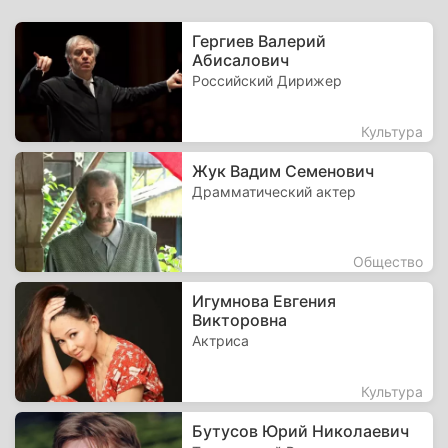
Гергиев Валерий
Абисалович
Российский Дирижер
Культура
Жук Вадим Семенович
Драмматический актер
Общество
Игумнова Евгения
Викторовна
Актриса
Культура
Бутусов Юрий Николаевич