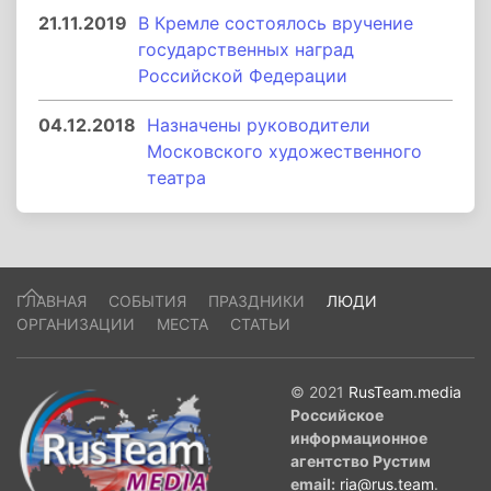
21.11.2019
В Кремле состоялось вручение
государственных наград
Российской Федерации
04.12.2018
Назначены руководители
Московского художественного
театра
ГЛАВНАЯ
СОБЫТИЯ
ПРАЗДНИКИ
ЛЮДИ
ОРГАНИЗАЦИИ
МЕСТА
СТАТЬИ
© 2021
RusTeam.media
Российское
информационное
агентство Рустим
email:
ria@rus.team
.