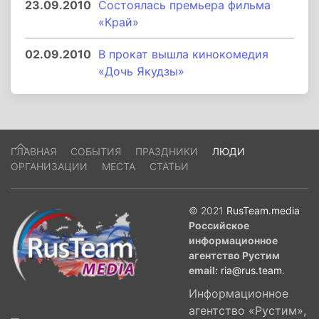
23.09.2010
Состоялась премьера фильма
«Край»
02.09.2010
В прокат вышла кинокомедия
«Дочь Якудзы»
ГЛАВНАЯ
СОБЫТИЯ
ПРАЗДНИКИ
ЛЮДИ
ОРГАНИЗАЦИИ
МЕСТА
СТАТЬИ
© 2021
RusTeam.media
Российское
информационное
агентство Рустим
email:
ria@rus.team
.
Информационное
агентство «Рустим»,