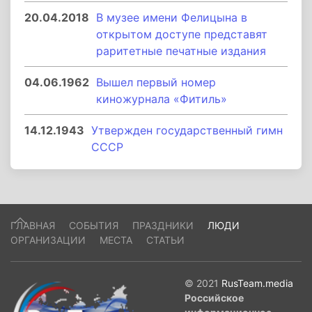
20.04.2018
В музее имени Фелицына в
открытом доступе представят
раритетные печатные издания
04.06.1962
Вышел первый номер
киножурнала «Фитиль»
14.12.1943
Утвержден государственный гимн
СССР
ГЛАВНАЯ
СОБЫТИЯ
ПРАЗДНИКИ
ЛЮДИ
ОРГАНИЗАЦИИ
МЕСТА
СТАТЬИ
© 2021
RusTeam.media
Российское