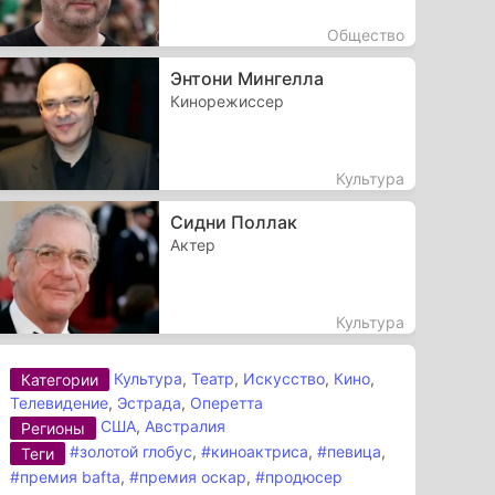
Общество
Энтони Мингелла
Кинорежиссер
Культура
Сидни Поллак
Актер
Культура
Культура
,
Театр
,
Искусство
,
Кино
,
Категории
Телевидение
,
Эстрада
,
Оперетта
США
,
Австралия
Регионы
#золотой глобус
,
#киноактриса
,
#певица
,
Теги
#премия bafta
,
#премия оскар
,
#продюсер