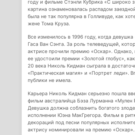
году и фильме Стэнли Кубрика «С широко з
картина ознаменовалась распадом заездно
была не так популярна в Голливуде, как хоте
жене Тома Круза.
Все изменилось в 1996 году, когда девушка
Гаса Ван Сэнта. За роль телеведущей, кото
актрисе прочили премию «Оскар». Однако, 
ее удостоили премии «Золотой глобус», ка
20 века Николь Кидман сыграла в достаточ
«Практическая магия» и «Портрет леди». Вп
публики не имела.
Карьера Николь Кидман серьезно пошла ввер
фильм австралийца Бэза Лурманна «Мулен Р
Девушка должна соблазнить богатого злодея
исполнении Юэна МакГрегора. Фильм в рит
декораций под песни популярных исполните
актрису номинировали на премию «Оскар».