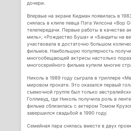
дочери.
Впервые на экране Кидман появилась в 1983
снялась в клипе певца Пэта Уилсона «Bop Gi
телепередачи. Первые работы в качестве ак
миль», «Рождество Буша» и «Бандиты на ве
участвовала в достаточно большом количе
фильмов. Наибольшую популярность получил
многообещающей актрисы настолько порази
многосерийного фильма купили многие стр
Николь в 1989 году сыграла в триллере «М
мировом прокате. Это оказался первый голл
съемочной группе был только австралийски
Голливуд, где Николь получила роль в лент
фильма сблизилась с актером Томом Крузо
завершился свадьбой в 1990 году.
Семейная пара снялась вместе в двух проек