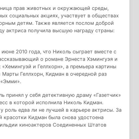
тница прав животных и окружающей среды,
ных социальных акциях, участвует в обществах
зорным детям. Также является послом доброй
ду актриса получила высшую награду страны:
 июне 2010 года, что Николь сыграет вместе с
ассказывающий о романе Эрнеста Хэмингуэя и
: «Хемингуэй и Геллхорн», а премьера картины
и Марты Геллхорн, Кидман в очередной раз
 «Эмми».
ль принял у себя детективную драму «Газетчик»
есс в которой исполнила Николь Кидман.
 роль едва ли не лучшей в карьере актрисы. За
й красотки Кидман была снова удостоена
Гильдии киноактеров Соединенных Штатов