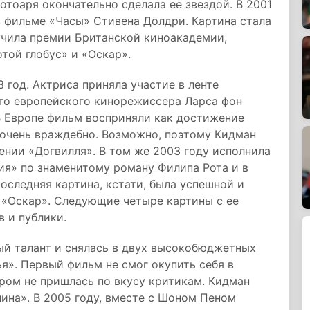
отоаря окончательно сделала ее звездой. В 2001
в фильме «Часы» Стивена Долдри. Картина стала
учила премии Британской киноакадемии,
той глобус» и «Оскар».
 год. Актриса приняла участие в ленте
ого европейского кинорежиссера Ларса фон
В Европе фильм восприняли как достижение
 очень враждебно. Возможно, поэтому Кидман
ении «Догвилля». В том же 2003 году исполнила
ция» по знаменитому роману Филипа Рота и в
оследняя картина, кстати, была успешной и
 «Оскар». Следующие четыре картины с ее
в и публики.
ый талант и снялась в двух высокобюджетных
я». Первый фильм не смог окупить себя в
ором не пришлась по вкусу критикам. Кидман
ина». В 2005 году, вместе с Шоном Пеном