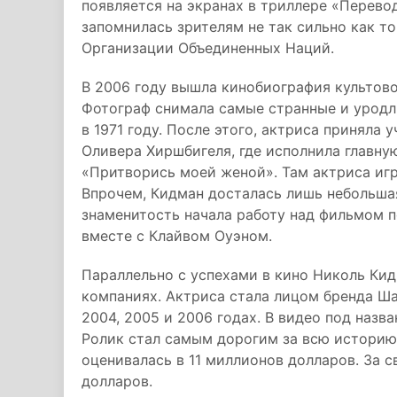
появляется на экранах в триллере «Перево
запомнилась зрителям не так сильно как т
Организации Объединенных Наций.
В 2006 году вышла кинобиография культов
Фотограф снимала самые странные и уродл
в 1971 году. После этого, актриса приняла
Оливера Хиршбигеля, где исполнила главную
«Притворись моей женой». Там актриса иг
Впрочем, Кидман досталась лишь небольшая
знаменитость начала работу над фильмом 
вместе с Клайвом Оуэном.
Параллельно с успехами в кино Николь Ки
компаниях. Актриса стала лицом бренда Ш
2004, 2005 и 2006 годах. В видео под назва
Ролик стал самым дорогим за всю историю
оценивалась в 11 миллионов долларов. За 
долларов.