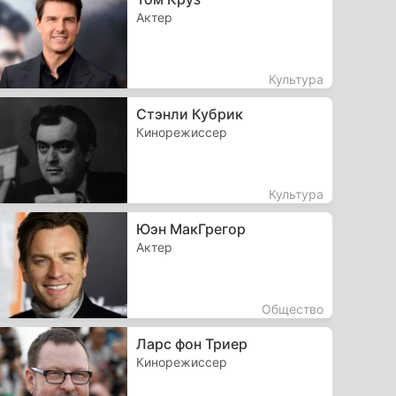
Актер
Культура
Стэнли Кубрик
Кинорежиссер
Культура
Юэн МакГрегор
Актер
Общество
Ларс фон Триер
Кинорежиссер