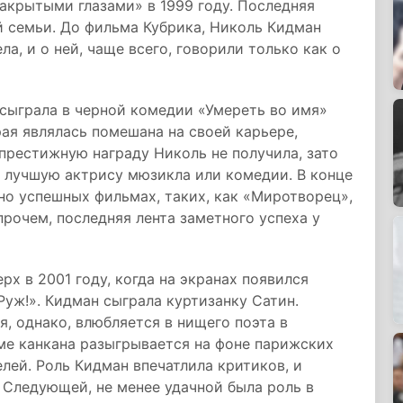
акрытыми глазами» в 1999 году. Последняя
й семьи. До фильма Кубрика, Николь Кидман
ла, и о ней, чаще всего, говорили только как о
 сыграла в черной комедии «Умереть во имя»
рая являлась помешана на своей карьере,
престижную награду Николь не получила, зато
к лучшую актрису мюзикла или комедии. В конце
но успешных фильмах, таких, как «Миротворец»,
рочем, последняя лента заметного успеха у
х в 2001 году, когда на экранах появился
уж!». Кидман сыграла куртизанку Сатин.
, однако, влюбляется в нищего поэта в
ме канкана разыгрывается на фоне парижских
лей. Роль Кидман впечатлила критиков, и
 Следующей, не менее удачной была роль в