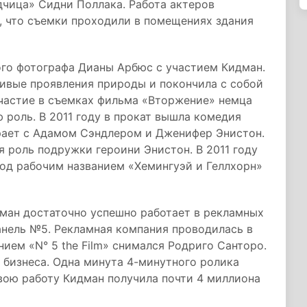
дчица» Сидни Поллака. Работа актеров
о, что съемки проходили в помещениях здания
ого фотографа Дианы Арбюс с участием Кидман.
ивые проявления природы и покончила с собой
 участие в съемках фильма «Вторжение» немца
 роль. В 2011 году в прокат вышла комедия
рает с Адамом Сэндлером и Дженифер Энистон.
 роль подружки героини Энистон. В 2011 году
под рабочим названием «Хемингуэй и Геллхорн»
дман достаточно успешно работает в рекламных
анель №5. Рекламная компания проводилась в
нием «N° 5 the Film» снимался Родриго Санторо.
 бизнеса. Одна минута 4-минутного ролика
свою работу Кидман получила почти 4 миллиона