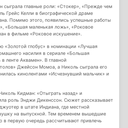
н сыграла главные роли: «Стокер», «Прежде чем
оль Грейс Келли в биографической драме
на. Помимо этого, появились успешные работы
ах», «Большая маленькая ложь», «Роковое
ман в фильме «Роковое искушение».
ию «Золотой глобус» в номинации «Лучшая
домашнего насилия в сериале «Большая
 в ленте Аквамен». В главной
столов» Джейсон Момоа, а Николь сыграла его
лнилась кинолентами «Исчезнувший мальчик» и
Николь Кидман: «Отыграть назад» и
нила роль Энджи Дикенссон. Сюжет рассказывает
жуотер в штате Индиана, где местной
вушку на выпускной. Тем временем вышедшие
но в первую очередь рассчитывают привлечь