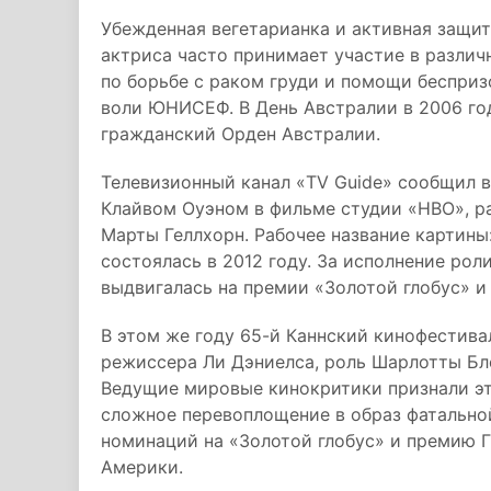
Убежденная вегетарианка и активная защи
актриса часто принимает участие в различ
по борьбе с раком груди и помощи беспри
воли ЮНИСЕФ. В День Австралии в 2006 го
гражданский Орден Австралии.
Телевизионный канал «TV Guide» сообщил в
Клайвом Оуэном в фильме студии «HBO», р
Марты Геллхорн. Рабочее название картины
состоялась в 2012 году. За исполнение рол
выдвигалась на премии «Золотой глобус» и
В этом же году 65-й Каннский кинофестива
режиссера Ли Дэниелса, роль Шарлотты Бл
Ведущие мировые кинокритики признали эту
сложное перевоплощение в образ фатально
номинаций на «Золотой глобус» и премию 
Америки.