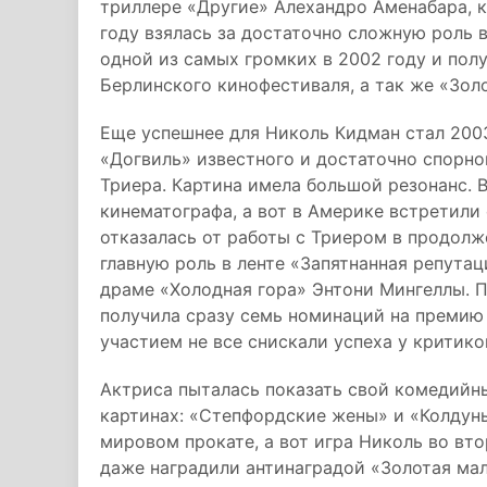
триллере «Другие» Алехандро Аменабара, к
году взялась за достаточно сложную роль 
одной из самых громких в 2002 году и пол
Берлинского кинофестиваля, а так же «Золо
Еще успешнее для Николь Кидман стал 2003
«Догвиль» известного и достаточно спорн
Триера. Картина имела большой резонанс. 
кинематографа, а вот в Америке встретили
отказалась от работы с Триером в продолж
главную роль в ленте «Запятнанная репута
драме «Холодная гора» Энтони Мингеллы. П
получила сразу семь номинаций на премию
участием не все снискали успеха у критико
Актриса пыталась показать свой комедийн
картинах: «Степфордские жены» и «Колдунь
мировом прокате, а вот игра Николь во вт
даже наградили антинаградой «Золотая мал