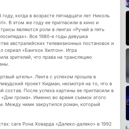
 году, когда в возрасте пятнадцати лет Николь
rl». В этом же году ее пригласили в кино и
трисы являются роли в лентах «Ручей в пять
лосипедах». Все 1980-е годы девушка
стве австралийских телевизионных постановок и
 сериал «Бангкок Хилтон». Игра
ла зрителей, что права на трансляцию
аны.
ертвый штиль». Лента с успехом прошла в
ивудский проект Кидман, несмотря на то, что в
й состав. После успеха картины ее пригласили в
е «Дни грома». Именно во время съемок этого
м. Между ними закрутился роман, который
тах: саге Рона Ховарда «Далеко-далеко» в 1992