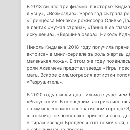
В 2013 вышло три фильма, в которых Кидма
я усну», «Возмездие». Через год сыграла р
«Принцесса Монако» режиссера Оливье Даа
в лентах «Чужая страна», «Тайна в ее глаз
искушение», «Вершина озера». Николь Кид
Николь Кидман в 2018 году получила прем
актриса» в мини-сериале за роль жертвы 
маленькая ложь». В этом же году появилась
роли Аквамена предстал звезда «Игры пре
мать. Вскоре фильмография артистки попо
«Разрушитель».
В 2020 году вышли два фильма с участием 
«Выпускной». В последним, актриса испол
о вымышленном консервативном городке Эд
школьнице не позволяют привести свою де
в тираж звезды Бродвея хотят помочь ей, 
к себе внимание прессы.