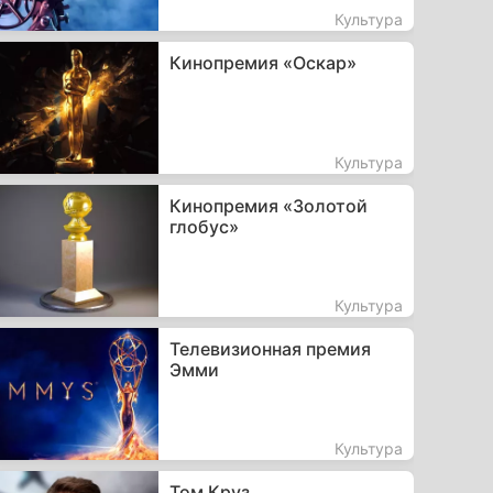
Культура
Кинопремия «Оскар»
Культура
Кинопремия «Золотой
глобус»
Культура
Телевизионная премия
Эмми
Культура
Том Круз