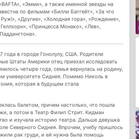
«BAFTA», «Эмми», а также именной звезды на
звестна по фильмам «Билли Батгейт», «За что
 Руж!», «Другие», «Холодная гора», «Рождение»,
 Геллхорн», «Принцесса Монако», «Лев»,
Паддингтона».
 года в городе Гонолулу, США. Родители
нные Штаты Америки отец приехал исследовать
нилось четыре года, семья вернулась на родину,
ом университете Сиднея. Помимо Николь в
ония, которая в будущем стала
еклась балетом, причем настолько, что пошла
жи, а потом в Театр Филип Стрит. Кидман
тво и изучала историю театра. Дальше девушка
оле Северного Сиднея. Впрочем, учебу пришлось
ужили рак груди, и ей нужна была помощь