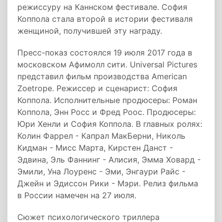
режиссуру на Каннском фестивале. София
Коппола стала второй в истории фестиваля
женщиной, получившей эту награду.
Пресс-показ состоялся 19 июля 2017 года в
московском Афимолл сити. Universal Pictures
представил фильм производства American
Zoetrope. Режиссер и сценарист: София
Коппола. Исполнительные продюсеры: Роман
Коппола, Энн Росс и Фред Роос. Продюсеры:
Юри Хенли и София Коппола. В главных ролях:
Колин Фаррел - Капрал МакБерни, Николь
Кидман - Мисс Марта, Кирстен Данст -
Эдвина, Эль Фаннинг - Алисия, Эмма Ховард -
Эмили, Уна Лоуренс - Эми, Энгаури Райс -
Джейн и Эдиссон Рики - Мэри. Релиз фильма
в России намечен на 27 июля.
Сюжет психологического триллера