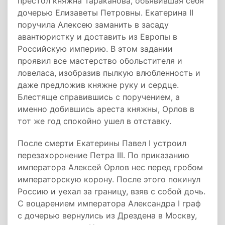
престол княжна Тараканова, объявившая себя
дочерью Елизаветы Петровны. Екатерина II
поручила Алексею заманить в засаду
авантюристку и доставить из Европы в
Российскую империю. В этом задании
проявил все мастерство обольстителя и
ловеласа, изобразив пылкую влюбленность и
даже предложив княжне руку и сердце.
Блестяще справившись с поручением, а
именно добившись ареста княжны, Орлов в
тот же год спокойно ушел в отставку.
После смерти Екатерины Павел I устроил
перезахоронение Петра III. По приказанию
императора Алексей Орлов нес перед гробом
императорскую корону. После этого покинул
Россию и уехал за границу, взяв с собой дочь.
С воцарением императора Александра I граф
с дочерью вернулись из Дрездена в Москву,