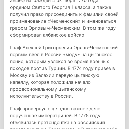
аншеф награжден 4 октября 1770 года
орденом Святого Георгия 1 класса, а также
получил право присоединить к фамилии своей
проименование «Чесменский» и именоваться
графом Орловым-Чесменским. В том же году
сформировал албанское войско.
Граф Алексей Григорьевич Орлов-Чесменский
первым ввел в России «моду» на цыганское
пение, которым увлекся во время военных
походов против Турции. В 1774 году привез в
Москву из Валахии первую цыганскую
капеллу, которая положила начало
профессиональному цыганскому
исполнительству в России.
Граф провернул еще одно важное дело,
порученное императрицей. В 1775 году
объявилась претендентка на российский