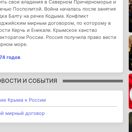
ить свои владения в Северном Причерноморье и
Речью Посполитой. Война началась после занятия
ка Балту на речке Кодыма. Конфликт
арджийским мирным договором, по которому в
ости Керчь и Еникале. Крымское ханство
екторатом России. Россия получила право вести
ёрном море.
74 годов
ОВОСТИ И СОБЫТИЯ
нии Крыма к России
ий мирный договор