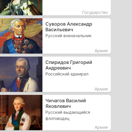
Государство
Суворов Александр
Васильевич
Русский военачальник
Армия
Спиридов Григорий
Андреевич
Российский адмирал
Армия
Чичагов Василий
Яковлевич
Русский выдающийся
флотоводец
Армия