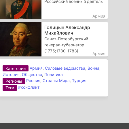
Российский военный деятель
Армия
Голицын Александр
Михайлович
Санкт-Петербургский
генерал-губернатор
(1775;1780-1783)
Армия
Армия
,
Силовые ведомства
,
Война
,
Категории
История
,
Общество
,
Политика
Россия
,
Страны Мира
,
Турция
Регионы
#конфликт
Теги