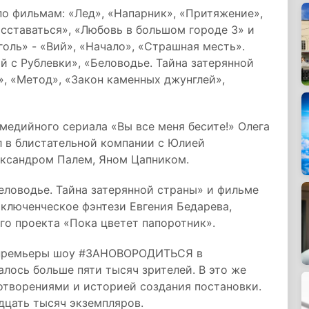
о фильмам: «Лед», «Напарник», «Притяжение»,
асставаться», «Любовь в большом городе 3» и
голь» - «Вий», «Начало», «Страшная месть».
 с Рублевки», «Беловодье. Тайна затерянной
», «Метод», «Закон каменных джунглей»,
омедийного сериала «Вы все меня бесите!» Олега
л в блистательной компании с Юлией
ександром Палем, Яном Цапником.
Беловодье. Тайна затерянной страны» и фильме
ключенческое фэнтези Евгения Бедарева,
го проекта «Пока цветет папоротник».
й премьеры шоу #ЗАНОВОРОДИТЬСЯ в
алось больше пяти тысяч зрителей. В это же
отворениями и историей создания постановки.
дцать тысяч экземпляров.