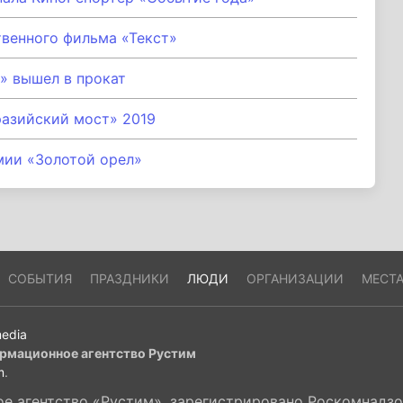
венного фильма «Текст»
» вышел в прокат
разийский мост» 2019
мии «Золотой орел»
СОБЫТИЯ
ПРАЗДНИКИ
ЛЮДИ
ОРГАНИЗАЦИИ
МЕСТ
edia
рмационное агентство Рустим
m
.
 агентство «Рустим», зарегистрировано Роскомнадзор