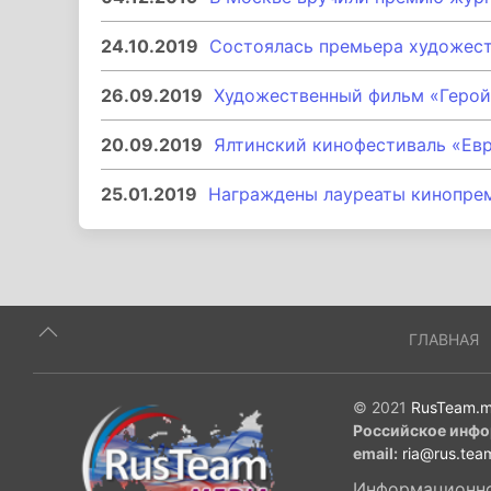
24.10.2019
Состоялась премьера художест
26.09.2019
Художественный фильм «Герой
20.09.2019
Ялтинский кинофестиваль «Ев
25.01.2019
Награждены лауреаты кинопре
ГЛАВНАЯ
© 2021
RusTeam.m
Российское инфо
email:
ria@rus.tea
Информационное