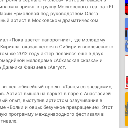
диплом и принят в труппу Московского театра «Et
 Марии Ермоловой под руководством Олега
нный артист в Московском драматическом
иал «Пока цветет папоротник», где молодому
 Кирилла, оказавшегося в Сибири и вовлеченного
том же 2012 году актер появился еще в двух
 комедийной мелодраме «Абхазская сказка» и
е Джаника Файзиева «Август.
1» вышел юбилейный проект «Танцы со звездами»,
в. Артист вышел на паркет в паре с Анастасией
овый опыт, выступив артистом озвучивания в
е «Волки и овцы: безумное превращение». Этот
ную программу международного фестиваля в
стивале.