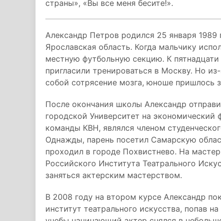
страны», «Вы все меня бесите!».
Александр Петров родился 25 января 1989 
Ярославская область. Когда мальчику испол
местную футбольную секцию. К пятнадцати 
пригласили тренироваться в Москву. Но из
собой сотрясение мозга, юноше пришлось з
После окончания школы Александр отправил
городской Университет на экономический ф
команды КВН, являлся членом студенческого
Однажды, парень посетил Самарскую облас
проходил в городе Похвистнево. На мастер
Российского Института Театрального Искус
заняться актерским мастерством.
В 2008 году на втором курсе Александр по
институт театрального искусства, попав н
учебы начинающий актер снялся в небольшо