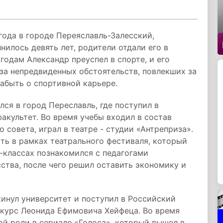
года в городе Переяславль-Залесский,
нилось девять лет, родители отдали его в
годам Александр преуспел в спорте, и его
-за непредвиденных обстоятельств, повлекших за
абыть о спортивной карьере.
ся в город Переславль, где поступил в
акультет. Во время учебы входил в состав
 совета, играл в театре - студии «Антреприза».
ть в рамках театрального фестиваля, который
-классах познакомился с педагогами
ства, после чего решил оставить экономику и
кинул университет и поступил в Российский
а курс Леонида Ефимовича Хейфеца. Во время
й роли в сериале «Голоса», который вышел в