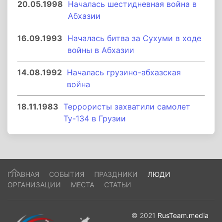
20.05.1998
Началась шестидневная война в
Абхазии
16.09.1993
Началась битва за Сухуми в ходе
войны в Абхазии
14.08.1992
Началась грузино-абхазская
война
18.11.1983
Террористы захватили самолет
Ту-134 в Грузии
ГЛАВНАЯ
СОБЫТИЯ
ПРАЗДНИКИ
ЛЮДИ
ОРГАНИЗАЦИИ
МЕСТА
СТАТЬИ
© 2021
RusTeam.media