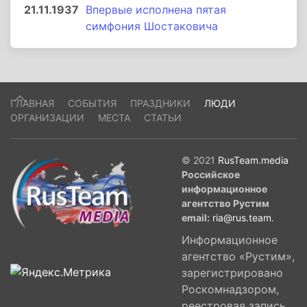
21.11.1937
Впервые исполнена пятая
симфония Шостаковича
ГЛАВНАЯ
СОБЫТИЯ
ПРАЗДНИКИ
ЛЮДИ
ОРГАНИЗАЦИИ
МЕСТА
СТАТЬИ
© 2021
RusTeam.media
Российское
информационное
агентство Рустим
email:
ria@rus.team
.
Информационное
агентство «Рустим»,
зарегистрировано
Роскомнадзором,
реестровая запись