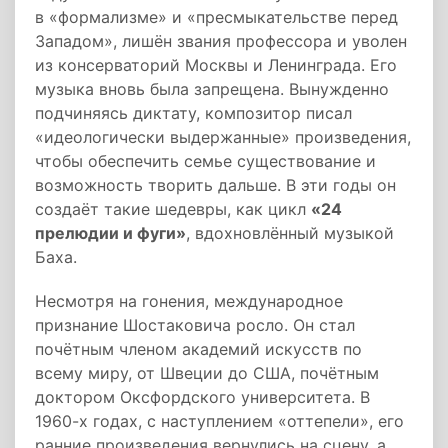
в «формализме» и «пресмыкательстве перед
Западом», лишён звания профессора и уволен
из консерваторий Москвы и Ленинграда. Его
музыка вновь была запрещена. Вынужденно
подчиняясь диктату, композитор писал
«идеологически выдержанные» произведения,
чтобы обеспечить семье существование и
возможность творить дальше. В эти годы он
создаёт такие шедевры, как цикл
«24
прелюдии и фуги»
, вдохновлённый музыкой
Баха.
Несмотря на гонения, международное
признание Шостаковича росло. Он стал
почётным членом академий искусств по
всему миру, от Швеции до США, почётным
доктором Оксфордского университета. В
1960-х годах, с наступлением «оттепели», его
ранние произведения вернулись на сцену, а