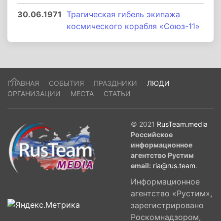
30.06.1971
Трагическая гибель экипажа
космического корабля «Союз-11»
ГЛАВНАЯ
СОБЫТИЯ
ПРАЗДНИКИ
ЛЮДИ
ОРГАНИЗАЦИИ
МЕСТА
СТАТЬИ
© 2021
RusTeam.media
Российское
информационное
агентство Рустим
email:
ria@rus.team
.
Информационное
агентство «Рустим»,
зарегистрировано
Роскомнадзором,