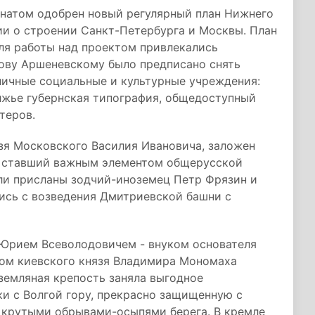
енатом одобрен новый регулярный план Нижнего
ии о строении Санкт-Петербурга и Москвы. План
ля работы над проектом привлекались
кову Аршеневскому было предписано снять
личные социальные и культурные учреждения:
олжье губернская типография, общедоступный
теров.
нязя Московского Василия Ивановича, заложен
 ставший важным элементом общерусской
ыли присланы зодчий-иноземец Петр Фрязин и
ись с возведения Дмитриевской башни с
 Юрием Всеволодовичем - внуком основателя
ом киевского князя Владимира Мономаха
земляная крепость заняла выгодное
и с Волгой гору, прекрасно защищенную с
й крутыми обрывами-осыпями берега. В кремле