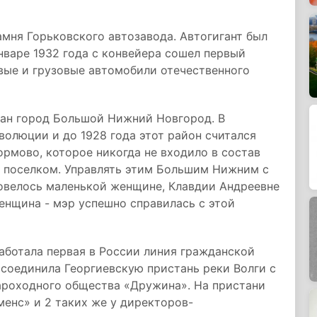
амня Горьковского автозавода. Автогигант был
нваре 1932 года с конвейера сошел первый
овые и грузовые автомобили отечественного
дан город Большой Нижний Новгород. В
волюции и до 1928 года этот район считался
рмово, которое никогда не входило в состав
м поселком. Управлять этим Большим Нижним с
довелось маленькой женщине, Клавдии Андреевне
енщина - мэр успешно справилась с этой
аботала первая в России линия гражданской
 соединила Георгиевскую пристань реки Волги с
ароходного общества «Дружина». На пристани
енс» и 2 таких же у директоров-