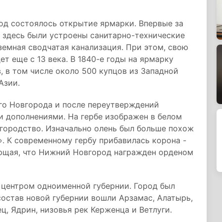
од состоялось открытие ярмарки. Впервые за
 здесь были устроены санитарно-технические
земная сводчатая канализация. При этом, свою
т еще с 13 века. В 1840-е годы на ярмарку
, в том числе около 500 купцов из Западной
Азии.
его Новгорода и после переутверждений
и дополнениями. На гербе изображен в белом
городство. Изначально олень был больше похож
а». К современному гербу прибавилась корона -
чающая, что Нижний Новгород награжден орденом
 центром одноименной губернии. Город был
состав новой губернии вошли Арзамас, Алатырь,
ц, Ядрин, низовья рек Керженца и Ветлуги.