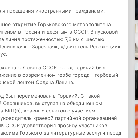
 для посещения иностранными гражданами.
нное открытие Горьковского метрополитена.
итеном в России и десятым в СССР. В пусковой
ла линия протяженностью 7,8 км с шестью
Ленинская», «Заречная», «Двигатель Революции»
ус.
ерховного Совета СССР город Горький был
ажение в современном гербе города - гербовый
нской лентой Ордена Ленина.
 был переименован в Горький. С такой
 Овсянников, выступая на объединенном
 ВКП(б), краевых советов с участием
Руководитель краевой партийной организацией
ИК СССР удовлетворил просьбу участников
аксима Горького за литературные заслуги перед