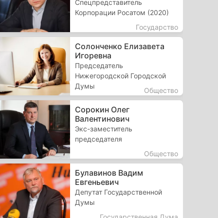
Спецпредставитель
Корпорации Росатом (2020)
Государство
Солонченко Елизавета
Игоревна
Председатель
Нижегородской Городской
Думы
Общество
Сорокин Олег
Валентинович
Экс-заместитель
председателя
Общество
Булавинов Вадим
Евгеньевич
Депутат Государственной
Думы
Государственная Дума