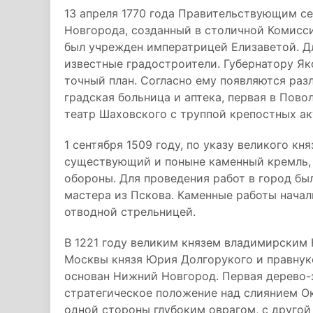
13 апреля 1770 года Правительствующим с
Новгорода, созданный в столичной Комисс
был учрежден императрицей Елизаветой. Д
известные градостроители. Губернатору Я
точный план. Согласно ему появляются раз
градская больница и аптека, первая в Пов
театр Шаховского с труппой крепостных ак
1 сентября 1509 году, по указу великого к
существующий и поныне каменный кремль,
обороны. Для проведения работ в город б
мастера из Пскова. Каменные работы начал
отводной стрельницей.
В 1221 году великим князем владимирским
Москвы князя Юрия Долгорукого и правнук
основан Нижний Новгород. Первая дерево-
стратегическое положение над слиянием Ок
одной стороны глубоким оврагом, с друго