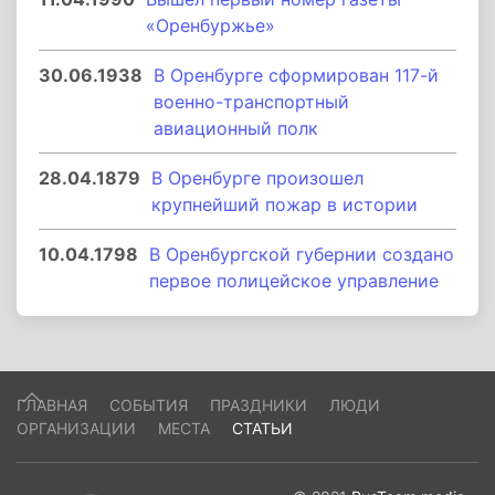
«Оренбуржье»
30.06.1938
В Оренбурге сформирован 117-й
военно-транспортный
авиационный полк
28.04.1879
В Оренбурге произошел
крупнейший пожар в истории
10.04.1798
В Оренбургской губернии создано
первое полицейское управление
ГЛАВНАЯ
СОБЫТИЯ
ПРАЗДНИКИ
ЛЮДИ
ОРГАНИЗАЦИИ
МЕСТА
СТАТЬИ