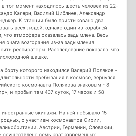
в тот момент находилось шесть человек из 22-
сандр Калери, Василий Циблиев, Александр
енджер. К станции было пристыковано два
овать всех людей, однако один из кораблей
, что атмосфера оказалась задымлена. Весь
ия очага возгорания из-за задымления
сить респираторы. Расследование показало, что
кислородной шашке.
а борту которого находился Валерий Поляков -
длительности пребывания в космосе, вернулся
сийского космонавта Полякова знаковым - 8
р», и пробыл там 437 суток, 17 часов и 58
 иностранные экипажи. На ней побывало 15
ародных, с участием космонавтов Сирии,
Великобритании, Австрии, Германии, Словакии,
» осуществлено семь кратковременных