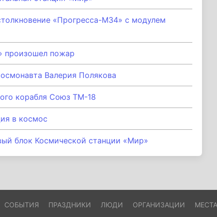
столкновение «Прогресса-М34» с модулем
» произошел пожар
космонавта Валерия Полякова
ого корабля Союз ТМ-18
ия в космос
вый блок Космической станции «Мир»
СОБЫТИЯ
ПРАЗДНИКИ
ЛЮДИ
ОРГАНИЗАЦИИ
МЕСТ