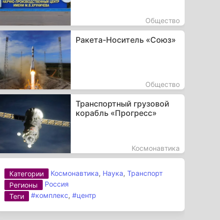
Общество
Ракета-Носитель «Союз»
Общество
Транспортный грузовой
корабль «Прогресс»
Космонавтика
Космонавтика
,
Наука
,
Транспорт
Категории
Россия
Регионы
#комплекс
,
#центр
Теги