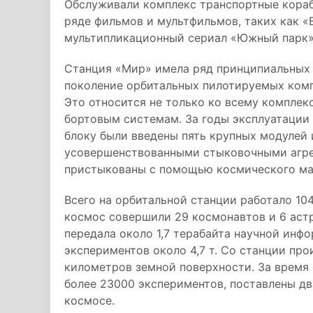
Обслуживали комплекс транспортные кораб
ряде фильмов и мультфильмов, таких как «
мультипликационный сериал «Южный парк»
Станция «Мир» имела ряд принципиальных
поколение орбитальных пилотируемых компл
Это относится не только ко всему комплекс
бортовым системам. За годы эксплуатации 
блоку были введены пять крупных модулей
усовершенствованными стыковочными агре
пристыкованы с помощью космического ма
Всего на орбитальной станции работало 10
космос совершили 29 космонавтов и 6 астр
передала около 1,7 терабайта научной инф
экспериментов около 4,7 т. Со станции пр
километров земной поверхности. За время
более 23000 экспериментов, поставлены д
космосе.