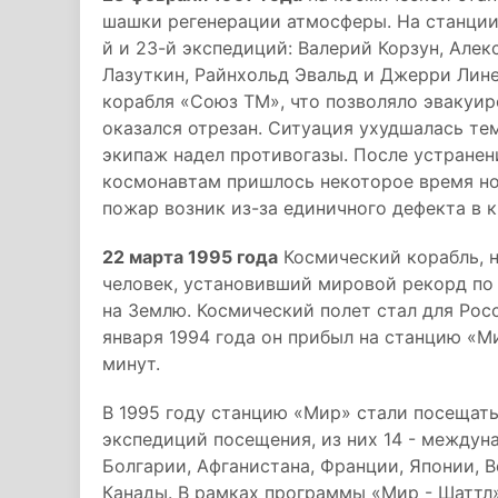
шашки регенерации атмосферы. На станции 
й и 23-й экспедиций: Валерий Корзун, Алек
Лазуткин, Райнхольд Эвальд и Джерри Лин
корабля «Союз ТМ», что позволяло эвакуир
оказался отрезан. Ситуация ухудшалась тем
экипаж надел противогазы. После устранен
космонавтам пришлось некоторое время но
пожар возник из-за единичного дефекта в 
22 марта 1995 года
Космический корабль, н
человек, установивший мировой рекорд по 
на Землю. Космический полет стал для Рос
января 1994 года он прибыл на станцию «Ми
минут.
В 1995 году станцию «Мир» стали посещать
экспедиций посещения, из них 14 - междун
Болгарии, Афганистана, Франции, Японии, 
Канады. В рамках программы «Мир - Шаттл