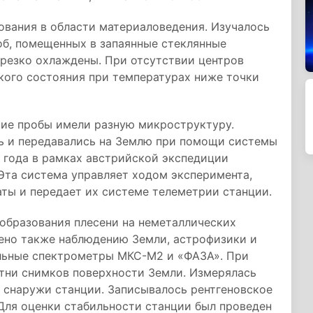
вания в области материаловедения. Изучалось
об, помещенных в запаянные стеклянные
м резко охлаждены. При отсутствии центров
ого состояния при температурах ниже точки
шие пробы имели разную микроструктуру.
ь и передавались на Землю при помощи системы
 года в рамках австрийской экспедиции
 Эта система управляет ходом эксперимента,
аты и передает их системе телеметрии станции.
образования плесени на неметаллических
ено также наблюдению Земли, астрофизики и
льные спектрометры МКС-М2 и «ФАЗА». При
ни снимков поверхности Земли. Измерялась
 снаружи станции. Записывалось рентгеновское
Для оценки стабильности станции был проведен