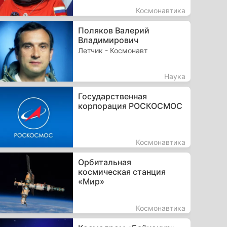
Космонавтика
Поляков Валерий
Владимирович
Летчик - Космонавт
Наука
Государственная
корпорация РОСКОСМОС
Космонавтика
Орбитальная
космическая станция
«Мир»
Космонавтика