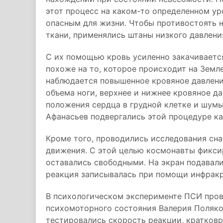
этот процесс на каком-то определенном ур
опасным для жизни. Чтобы противостоять 
ткани, применялись штаны низкого давлени
С их помощью кровь усиленно закачиваетс
похоже на то, которое происходит на Земле
наблюдается повышенное кровяное давлени
объема ноги, верхнее и нижнее кровяное д
положения сердца в грудной клетке и шумы
Афанасьев подвергались этой процедуре к
Кроме того, проводились исследования сн
движения. C этой целью космонавты фиксиро
оставались свободными. На экран подавали
реакция записывалась при помощи инфракр
В психологическом эксперименте ПСИ пров
психомоторного состояния Валерия Поляко
тестировались скорость реакции, кратковр