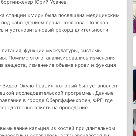
и бортинженер Юрий Усачёв.
ажа станции «Мир» была посвящена медицинским
 под наблюдением врача Полякова. Поляков
ев и установить новый рекорд длительности
 питания, функции мускулатуры, системы
мы. Помимо этого, анализировались изменения
а веществ, изменение объема крови и функция
- Видео-Окуло-Графия, который был установлен
емецкой исследовательской программы. Данные
равления в городе Оберпфафенхофен, ФРГ, где
осредственно влиять на проведение
вымывание кальция из костей при длительном
еизвестным оставалось, останавливается ли