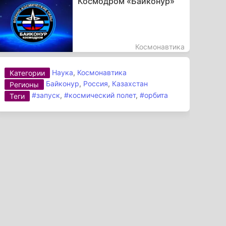
Космодром «Байконур»
Космонавтика
Наука
,
Космонавтика
Категории
Байконур
,
Россия
,
Казахстан
Регионы
#запуск
,
#космический полет
,
#орбита
Теги