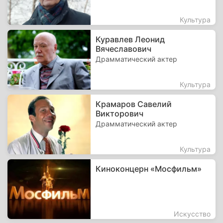
Культура
Куравлев Леонид
Вячеславович
Драмматический актер
Культура
Крамаров Савелий
Викторович
Драмматический актер
Культура
Киноконцерн «Мосфильм»
Искусство