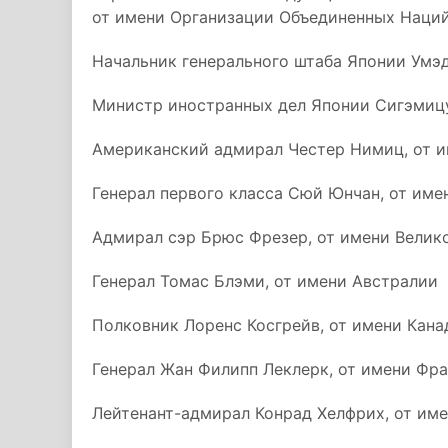
от имени Организации Объединенных Наци
Начальник генерального штаба Японии Умэ
Министр иностранных дел Японии Сигэми
Американский адмирал Честер Нимиц, от 
Генерал первого класса Сюй Юнчан, от име
Адмирал сэр Брюс Фрезер, от имени Велик
Генерал Томас Блэми, от имени Австралии
Полковник Лоренс Косгрейв, от имени Кан
Генерал Жан Филипп Леклерк, от имени Фр
Лейтенант-адмирал Конрад Хелфрих, от им