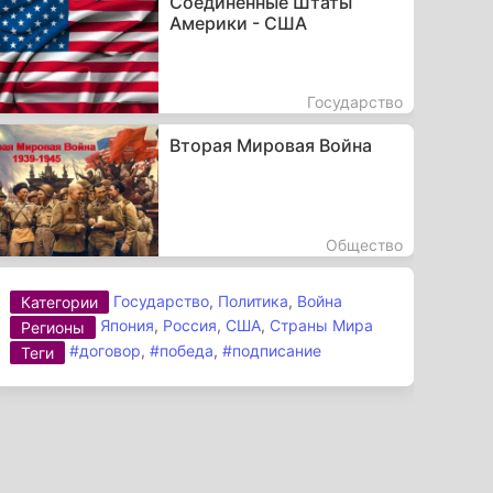
Соединенные Штаты
Америки - США
Государство
Вторая Мировая Война
Общество
Государство
,
Политика
,
Война
Категории
Япония
,
Россия
,
США
,
Страны Мира
Регионы
#договор
,
#победа
,
#подписание
Теги