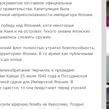
 документом поставили официальные
о правительства. Капитуляция была
личной неприкосновенности императора Японии.
победу над Японией, хотя некоторые
в Азии и на островах Тихого океана японских
зывались сложить оружие.
нский флот полностью утратил боеспособность,
территорию Японии. В то время как публичными
ь до конца.
еликобритании Черчилль и президент
Чан Кайши 25 июля 1945 года в Потсдамской
чной сдачи для Имперской Японии. В
е сдастся, то она предстанет перед угрозой
осили ядерную бомбу на Хиросиму. Поздно