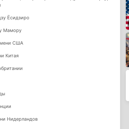
й
дзу Ёсидзиро
цу Мамору
имени США
ни Китая
обритании
ады
анции
ени Нидерландов