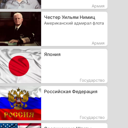
Армия
Честер Уильям Нимиц
Американский адмирал флота
Армия
Япония
Государство
Российская Федерация
Государство