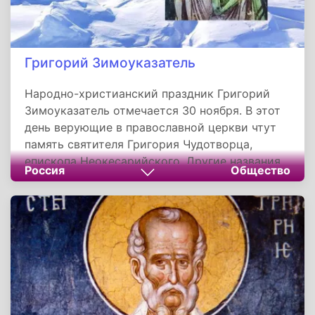
Григорий Зимоуказатель
Народно-христианский праздник Григорий
Зимоуказатель отмечается 30 ноября. В этот
день верующие в православной церкви чтут
память святителя Григория Чудотворца,
епископа Неокесарийского. Другие названия
Россия
Общество
праздника: Встреча Сивера, Григорий,
Предзимье, Никон.