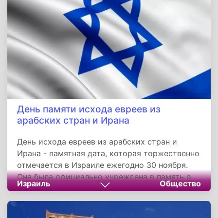
День памяти исхода евреев из
арабских стран и Ирана
День исхода евреев из арабских стран и
Ирана - памятная дата, которая торжественно
отмечается в Израиле ежегодно 30 ноября.
Она была официально учреждена в память о
Израиль
Общество
начале исхода евреев из арабских государств
в 1947 году.