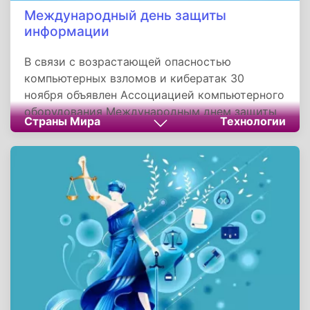
Международный день защиты
информации
В связи с возрастающей опасностью
компьютерных взломов и кибератак 30
ноября объявлен Ассоциацией компьютерного
оборудования Международным днем защиты
Страны Мира
Технологии
информации. Это неофициальный праздник,
целями которого являются информирование о
том, как важно защищать свой компьютер и
хранящуюся на нем личную информацию, и
привлечение внимания разработчиков
компьютерного программного обеспечения к
проблемам кибербезопасности.