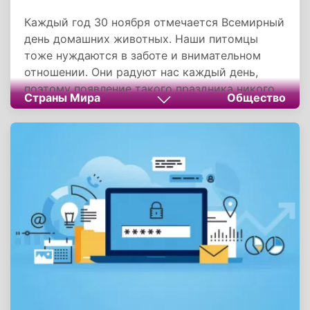
Каждый год 30 ноября отмечается Всемирный
день домашних животных. Наши питомцы
тоже нуждаются в заботе и внимательном
отношении. Они радуют нас каждый день,
поэтому появление такого праздника никого
Страны Мира
Общество
не удивляет. А еще праздник отражает
проблему бездомных животных, поэтому он
обращает внимание на предотвращение
неконтролируемого размножения и
обеспечение комфортных условий
существования.