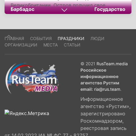
Великобритании. Остров получил свое
Барбадос
Государство
название в 1536 году с легкой руки
португальского исследователя Педро
Кампоса. К моменту начала колонизации
острова британскими моряками он стал
ГЛАВНАЯ
СОБЫТИЯ
ПРАЗДНИКИ
ЛЮДИ
необитаем.
ОРГАНИЗАЦИИ
МЕСТА
СТАТЬИ
© 2021
RusTeam.media
Российское
информационное
агентство Рустим
email:
ria@rus.team
.
Информационное
агентство «Рустим»,
зарегистрировано
Роскомнадзором,
реестровая запись
от 14.02.2022 ИА № ФС 77 - 82757,