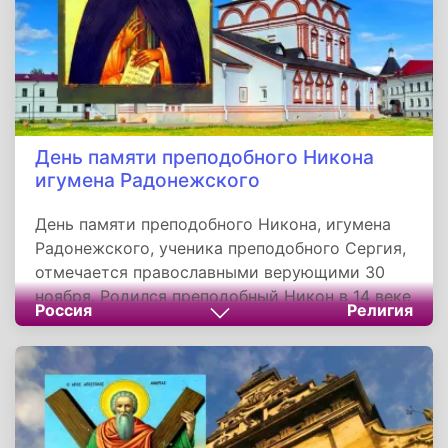
Святом Евангелии, юноша стал христианином.
День памяти преподобного Никона
игумена Радонежского
День памяти преподобного Никона, игумена
Радонежского, ученика преподобного Сергия,
отмечается православными верующими 30
ноября. Родился преподобный Никон в 14 веке
Россия
Религия
в Юрьеве-Польском. Преподобный Афанасий
постриг его в иночество. По достижении
совершеннолетнего возраста, Никон был
возведен в сан иеромонаха.