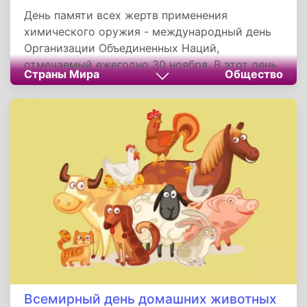
День памяти всех жертв применения
химического оружия - международный день
Организации Объединенных Наций,
отмечаемый ежегодно 30 ноября. В этот день
Страны Мира
Общество
чтят память всех пострадавших от этого
чудовищного вида оружия. Это значимая дата
для всего мирового сообщества. В контексте
современной глобализации большинство
цивилизованных стран считают своим долгом
сохранять мирные отношения. Все их усилия
направлены на политику сдерживания
мировых конфликтов.
Всемирный день домашних животных