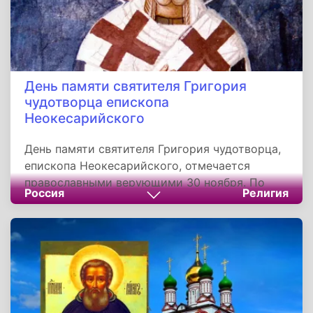
День памяти святителя Григория
чудотворца епископа
Неокесарийского
День памяти святителя Григория чудотворца,
епископа Неокесарийского, отмечается
православными верующими 30 ноября. По
Россия
Религия
старому стилю этот праздник приходится на
17 ноября. Святитель Григорий родился в
городе Неокесарии в языческой семье.
Получив прекрасное образование, он с
юности стремился к Истине, но мыслители
древности не могли утолить его жажды
познания. Истина открылась ему лишь в