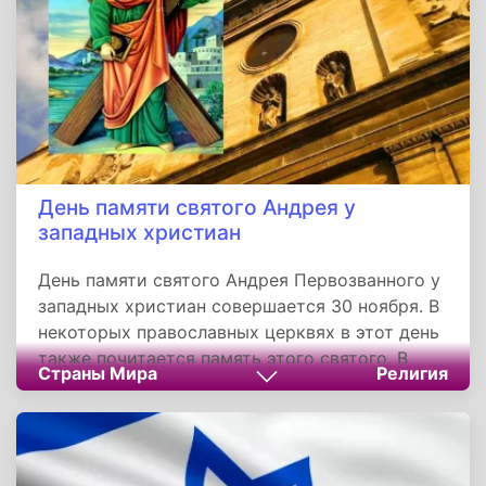
День памяти святого Андрея у
западных христиан
День памяти святого Андрея Первозванного у
западных христиан совершается 30 ноября. В
некоторых православных церквях в этот день
также почитается память этого святого. В
Страны Мира
Религия
ряде стран день святого Андрея отмечается
достаточно широко, а в Румынии он даже
является государственным праздником.