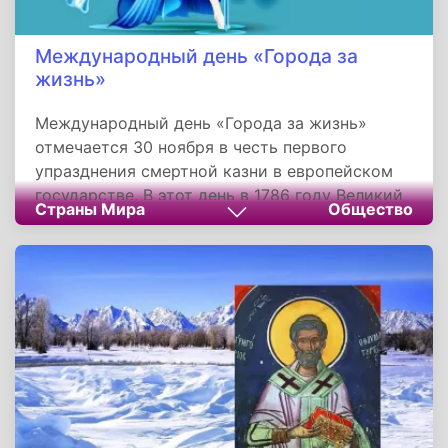
Международный день «Города за
жизнь»
Международный день «Города за жизнь»
отмечается 30 ноября в честь первого
упразднения смертной казни в европейском
государстве. В этот день в 1786 году Великий
Страны Мира
Общество
герцог Тосканы Леопольд II издал указ,
отменяющий смертную казнь в Великом
герцогстве Тосканском.