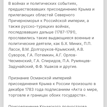
В войнах и политических событиях,
предшествовавших присоединению Крыма и
прилегающих областей Северного
Причерноморья к Российской империи, а
также русско-турецких войнах,
последовавших дальше (1787-1791),
прославились такие выдающиеся военные и
политические деятели, как
Б.Х. Миних
, П.П.
Ласси, В.М. Долгоруков-Крымский,
А.В.
Суворов
,
Г.А. Потемкин
, А.Г. Орлов-
Чесменский, Г.А. Спиридов, П.А. Румянцев-
Задунайский,
Ф.Ф. Ушаков
и другие.
Признание Османской империей
присоединения Крыма к России произошло в
декабре 1783 года подписанием «Акта о мире,
торговле и границах обоих государств».
Присоединение Крымского полуострова,