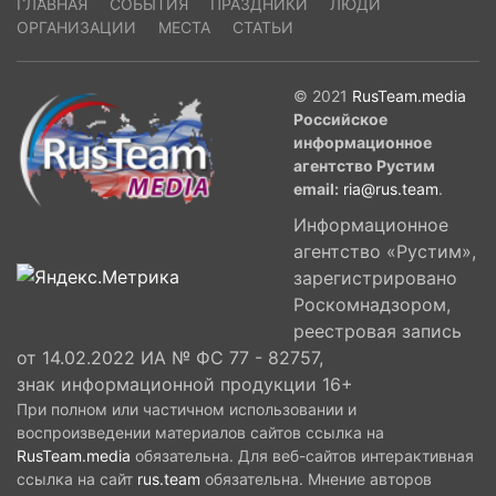
ГЛАВНАЯ
СОБЫТИЯ
ПРАЗДНИКИ
ЛЮДИ
ОРГАНИЗАЦИИ
МЕСТА
СТАТЬИ
© 2021
RusTeam.media
Российское
информационное
агентство Рустим
email:
ria@rus.team
.
Информационное
агентство «Рустим»,
зарегистрировано
Роскомнадзором,
реестровая запись
от 14.02.2022 ИА № ФС 77 - 82757,
знак информационной продукции 16+
При полном или частичном использовании и
воспроизведении материалов сайтов ссылка на
RusTeam.media
обязательна. Для веб-сайтов интерактивная
ссылка на сайт
rus.team
обязательна. Мнение авторов