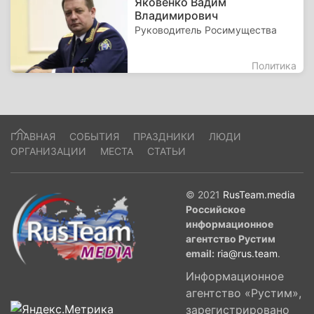
Яковенко Вадим
Владимирович
Руководитель Росимущества
Политика
ГЛАВНАЯ
СОБЫТИЯ
ПРАЗДНИКИ
ЛЮДИ
ОРГАНИЗАЦИИ
МЕСТА
СТАТЬИ
© 2021
RusTeam.media
Российское
информационное
агентство Рустим
email:
ria@rus.team
.
Информационное
агентство «Рустим»,
зарегистрировано