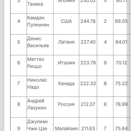
3
Япония
250.02
5
80.11
Танака
Камден
4
США
244.78
2
89.05
Пулкинен
Денис
5
Латвия
227.40
4
84.01
Васильев
Маттео
6
Италия
223.78
9
70.12
Риццо
Николас
7
Канада
222.33
8
75.22
Надо
Андрей
8
Россия
212.07
6
78.99
Лазукин
Джулиан
9
Чжи Цзе
Малайзия
211.63
7
75.64