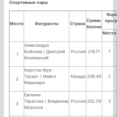
Спортивные пары
Коро
Сумма
прог
Место
Фигуристы
Страна
баллов
Место
Александра
Бойкова / Дмитрий
Россия
216.71
1
1
Козловский
Кирстен Мур-
Тауэрс / Майкл
Канада
208.49
2
2
Маринаро
Евгения
Тарасова / Владимир
Россия
202.29
3
3
Морозов