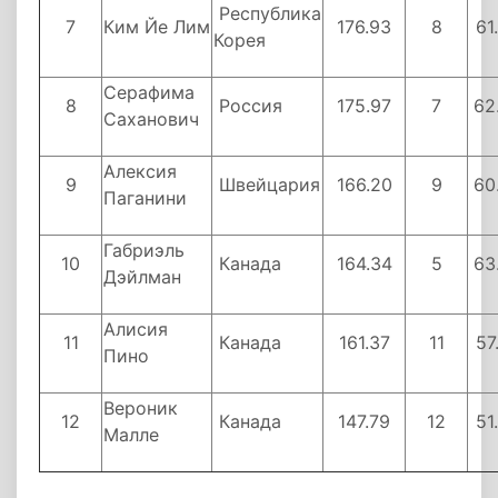
Республика
7
Ким Йе Лим
176.93
8
61
Корея
Серафима
8
Россия
175.97
7
62
Саханович
Алексия
9
Швейцария
166.20
9
60
Паганини
Габриэль
10
Канада
164.34
5
63
Дэйлман
Алисия
11
Канада
161.37
11
57
Пино
Вероник
12
Канада
147.79
12
51
Малле