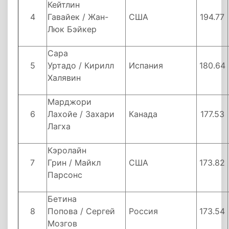
Кейтлин
4
Гавайек / Жан-
США
194.77
Люк Бэйкер
Сара
5
Уртадо / Кирилл
Испания
180.64
Халявин
Марджори
6
Лахойе / Захари
Канада
177.53
Лагха
Кэролайн
7
Грин / Майкл
США
173.82
Парсонс
Бетина
8
Попова / Сергей
Россия
173.54
Мозгов