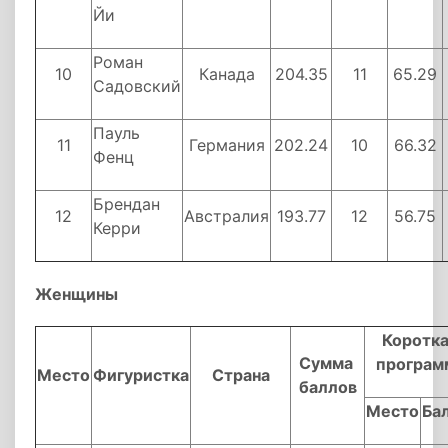
Йи
Роман
10
Канада
204.35
11
65.29
Садовский
Пауль
11
Германия
202.24
10
66.32
Фенц
Брендан
12
Австралия
193.77
12
56.75
Керри
Женщины
Коротк
Сумма
програм
Место
Фигуристка
Страна
баллов
Место
Ба