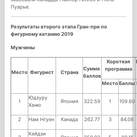
Пуарье.
Результаты второго этапа Гран-при по
фигурному катанию 2019
Мужчины
Короткая
Сумма
программа
Место
Фигурист
Страна
баллов
Место
Баллы
Юдзуру
1
Япония
322.59
1
109.60
Ханю
2
Нам Нгуен
Канада
262.77
3
84.08
Кэйдзи