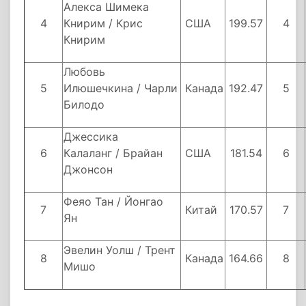
Алекса Шимека
4
Книрим / Крис
США
199.57
4
Книрим
Любовь
5
Илюшечкина / Чарли
Канада
192.47
5
Билодо
Джессика
6
Калаланг / Брайан
США
181.54
6
Джонсон
Феяо Тан / Йонгао
7
Китай
170.57
7
Ян
Эвелин Уолш / Трент
8
Канада
164.66
8
Мишо