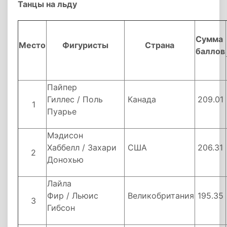
Танцы на льду
Сумма
Место
Фигуристы
Страна
баллов
Пайпер
Гиллес / Поль
Канада
209.01
1
Пуарье
Мэдисон
Хаббелл / Захари
США
206.31
2
Донохью
Лайла
Фир / Льюис
Великобритания
195.35
3
Гибсон