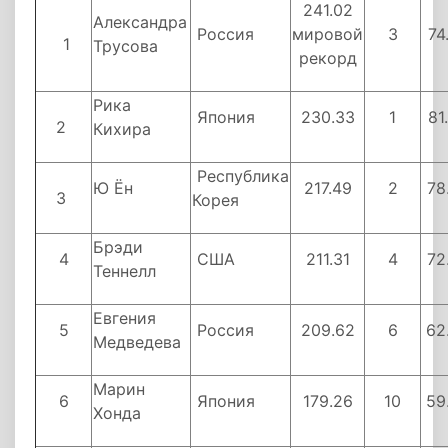
241.02
Александра
Россия
мировой
3
74
1
Трусова
рекорд
Рика
Япония
230.33
1
81
2
Кихира
Республика
Ю Ён
217.49
2
78
3
Корея
Брэди
4
США
211.31
4
72
Теннелл
Евгения
5
Россия
209.62
6
62
Медведева
Марин
6
Япония
179.26
10
59
Хонда