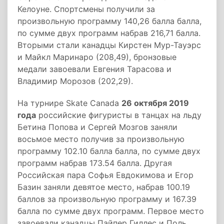
Келоуне. Спортсмены получили за
произвольную программу 140,26 балла балла,
по сумме двух программ набрав 216,71 балла.
Вторыми стали канадцы Кирстен Мур-Тауэрс
и Майкл Маринаро (208,49), бронзовые
медали завоевали Евгения Тарасова и
Владимир Морозов (202,29).
На турнире Skate Canada
26 октября 2019
года
российские фигуристы в танцах на льду
Бетина Попова и Сергей Мозгов заняли
восьмое место получив за произвольную
программу 102.10 балла балла, по сумме двух
программ набрав 173.54 балла. Другая
Российская пара Софья Евдокимова и Егор
Базин заняли девятое место, набрав 100.19
баллов за произвольную программу и 167.39
балла по сумме двух программ. Первое место
завоевали канадцы Пайпер Гиллес и Поль