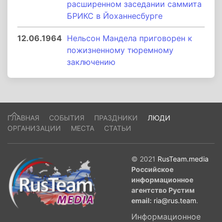
расширенном заседании саммита
БРИКС в Йоханнесбурге
12.06.1964
Нельсон Мандела приговорен к
пожизненному тюремному
заключению
ГЛАВНАЯ
СОБЫТИЯ
ПРАЗДНИКИ
ЛЮДИ
ОРГАНИЗАЦИИ
МЕСТА
СТАТЬИ
© 2021
RusTeam.media
Российское
информационное
агентство Рустим
email:
ria@rus.team
.
Информационное