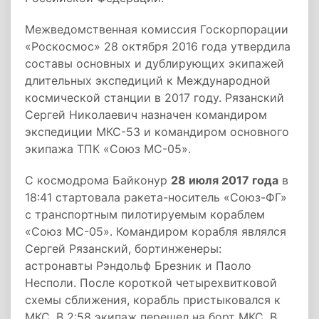
Межведомственная комиссия Госкорпорации
«Роскосмос» 28 октября 2016 года утвердила
составы основных и дублирующих экипажей
длительных экспедиций к Международной
космической станции в 2017 году. Рязанский
Сергей Николаевич назначен командиром
экспедиции МКС-53 и командиром основного
экипажа ТПК «Союз МС-05».
С космодрома Байконур
28 июля 2017 года
в
18:41 стартовала ракета-носитель «Союз-ФГ»
с транспортным пилотируемым кораблем
«Союз МС-05». Командиром корабля являлся
Сергей Рязанский, бортинженеры:
астронавты Рэндольф Брезник и Паоло
Несполи. После короткой четырехвитковой
схемы сближения, корабль пристыковался к
МКС. В 2:58 экипаж перешел на борт МКС. В