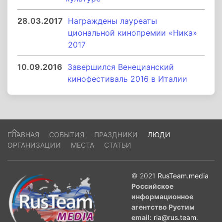
28.03.2017
Награждены лауреаты
циональной кинопремии «Ника»
2017
10.09.2016
Завершился Венецианский
кинофестиваль 2016 в Италии
ГЛАВНАЯ
СОБЫТИЯ
ПРАЗДНИКИ
ЛЮДИ
ОРГАНИЗАЦИИ
МЕСТА
СТАТЬИ
© 2021
RusTeam.media
Российское
информационное
агентство Рустим
email:
ria@rus.team
.