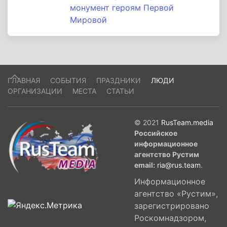
монумент героям Первой
Мировой
ГЛАВНАЯ
СОБЫТИЯ
ПРАЗДНИКИ
ЛЮДИ
ОРГАНИЗАЦИИ
МЕСТА
СТАТЬИ
© 2021
RusTeam.media
Российское
информационное
агентство Рустим
email:
ria@rus.team
.
Информационное
агентство «Рустим»,
зарегистрировано
Роскомнадзором,