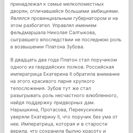
принадлежал к семье мелкопоместных
дворян, отличавшейся большими амбициями.
Являлся провинциальным губернатором и на
этом разбогател. Управлял имением
фельдмаршала Николая Салтыкова,
сыгравшего впоследствии не последнюю роль
в возвышении Платона Зубова.
В двадцать два года Платон стал поручиком
одного из гвардейских полков. Российская
императрица Екатерина II обратила внимание
на этого красивого парня хрупкого
телосложения. Зубов тут же стал
разыгрывать роль несчастного влюбленного,
найдя поддержку придворных дам.
Нарышкина, Протасова, Перекусихина
уверяли Екатерину II, что поручик без ума от
нее. Императрица, которая и в старости
верила, что сохранила былую красоту и