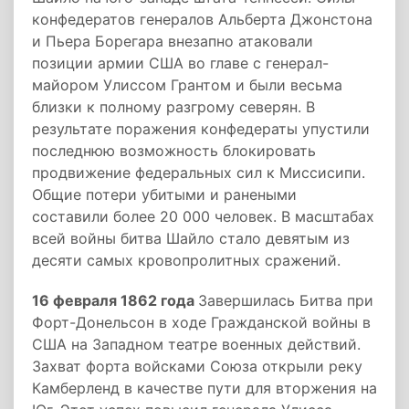
конфедератов генералов Альберта Джонстона
и Пьера Борегара внезапно атаковали
позиции армии США во главе с генерал-
майором Улиссом Грантом и были весьма
близки к полному разгрому северян. В
результате поражения конфедераты упустили
последнюю возможность блокировать
продвижение федеральных сил к Миссисипи.
Общие потери убитыми и ранеными
составили более 20 000 человек. В масштабах
всей войны битва Шайло стало девятым из
десяти самых кровопролитных сражений.
16 февраля 1862 года
Завершилась Битва при
Форт-Донельсон в ходе Гражданской войны в
США на Западном театре военных действий.
Захват форта войсками Союза открыли реку
Камберленд в качестве пути для вторжения на