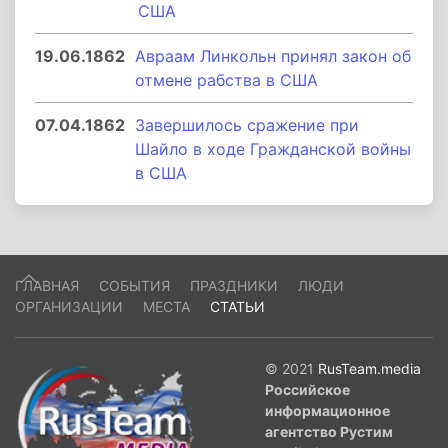
США
19.06.1862
Авраам Линкольн принял закон об
отмене рабства в США
07.04.1862
Завершилось сражение при
Шайло в ходе Гражданской войны
в США
ГЛАВНАЯ
СОБЫТИЯ
ПРАЗДНИКИ
ЛЮДИ
ОРГАНИЗАЦИИ
МЕСТА
СТАТЬИ
© 2021
RusTeam.media
Российское
информационное
агентство Рустим