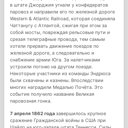
в штате Джорджия угнали у конфедератов
паровоз и направили его по железной дороге
Western & Atlantic Railroad, которая соединяла
Чаттанугу с Атлантой, сжигая при этом за
собой мосты, повреждая рельсовые пути и
срезая телеграфные провода, тем самым
хотели прервать движение поездов по
железной дороге, а следовательно и
снабжение армии Юга. За налетчиками
устроили погоню на другом поезде.
Некоторые участники из команды Эндрюса
были схвачены и казнены. Впоследствии
многих наградили Медалью Почёта. Это
событие получило название Великая
паровозная гонка.
7 апреля 1862 года
завершилось крупное
сражение Гражданской войны в США при
Шайло на юго-западе штата Теннесси. Силы