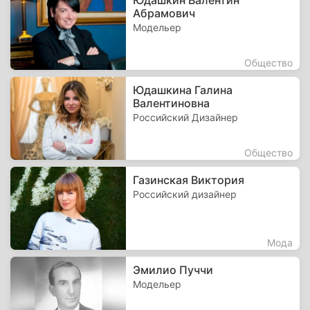
Юдашкин Валентин
Абрамович
Модельер
Общество
Юдашкина Галина
Валентиновна
Российский Дизайнер
Общество
Газинская Виктория
Российский дизайнер
Мода
Эмилио Пуччи
Модельер