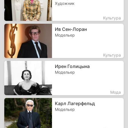
Художник
Культура
Ив Сен-Лоран
Модельер
Культура
Ирен Голицына
Модельер
Мода
Карл Лагерфельд
Модельер