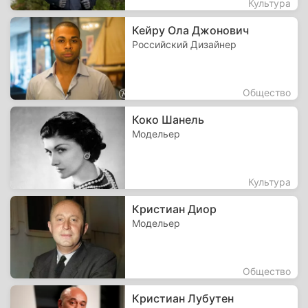
Культура
Кейру Ола Джонович
Российский Дизайнер
Общество
Коко Шанель
Модельер
Культура
Кристиан Диор
Модельер
Общество
Кристиан Лубутен