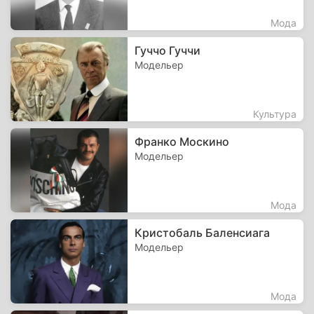
Мода
Гуччо Гуччи
Модельер
Культура
Франко Москино
Модельер
Мода
Кристобаль Баленсиага
Модельер
Мода