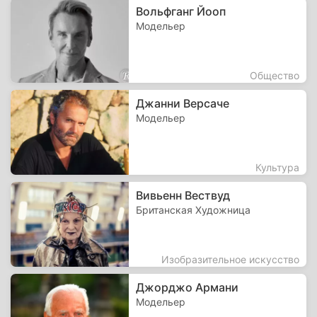
Вольфганг Йооп
Модельер
Общество
Джанни Версаче
Модельер
Культура
Вивьенн Вествуд
Британская Художница
Изобразительное искусство
Джорджо Армани
Модельер