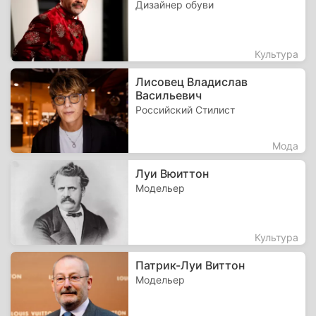
Дизайнер обуви
Культура
Лисовец Владислав
Васильевич
Российский Стилист
Мода
Луи Вюиттон
Модельер
Культура
Патрик-Луи Виттон
Модельер