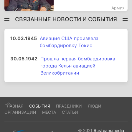
Армия
СВЯЗАННЫЕ НОВОСТИ И СОБЫТИЯ
10.03.1945
Авиация США произвела
бомбардировку Токио
30.05.1942
Прошла первая бомбардировка
города Кельн авиацией
Великобритании
ГЛАВНАЯ
СОБЫТИЯ
ПРАЗДНИКИ
ЛЮДИ
ОРГАНИЗАЦИИ
МЕСТА
СТАТЬИ
© 2021
RusTeam.media